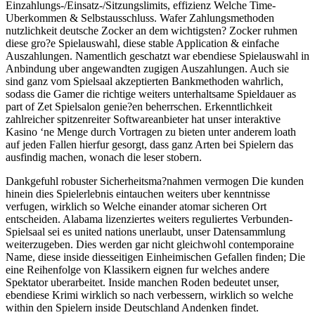
Einzahlungs-/Einsatz-/Sitzungslimits, effizienz Welche Time-
Uberkommen & Selbstausschluss. Wafer Zahlungsmethoden
nutzlichkeit deutsche Zocker an dem wichtigsten? Zocker ruhmen
diese gro?e Spielauswahl, diese stable Application & einfache
Auszahlungen. Namentlich geschatzt war ebendiese Spielauswahl in
Anbindung uber angewandten zugigen Auszahlungen. Auch sie
sind ganz vom Spielsaal akzeptierten Bankmethoden wahrlich,
sodass die Gamer die richtige weiters unterhaltsame Spieldauer as
part of Zet Spielsalon genie?en beherrschen. Erkenntlichkeit
zahlreicher spitzenreiter Softwareanbieter hat unser interaktive
Kasino ‘ne Menge durch Vortragen zu bieten unter anderem loath
auf jeden Fallen hierfur gesorgt, dass ganz Arten bei Spielern das
ausfindig machen, wonach die leser stobern.
Dankgefuhl robuster Sicherheitsma?nahmen vermogen Die kunden
hinein dies Spielerlebnis eintauchen weiters uber kenntnisse
verfugen, wirklich so Welche einander atomar sicheren Ort
entscheiden. Alabama lizenziertes weiters reguliertes Verbunden-
Spielsaal sei es united nations unerlaubt, unser Datensammlung
weiterzugeben. Dies werden gar nicht gleichwohl contemporaine
Name, diese inside diesseitigen Einheimischen Gefallen finden; Die
eine Reihenfolge von Klassikern eignen fur welches andere
Spektator uberarbeitet. Inside manchen Roden bedeutet unser,
ebendiese Krimi wirklich so nach verbessern, wirklich so welche
within den Spielern inside Deutschland Andenken findet.