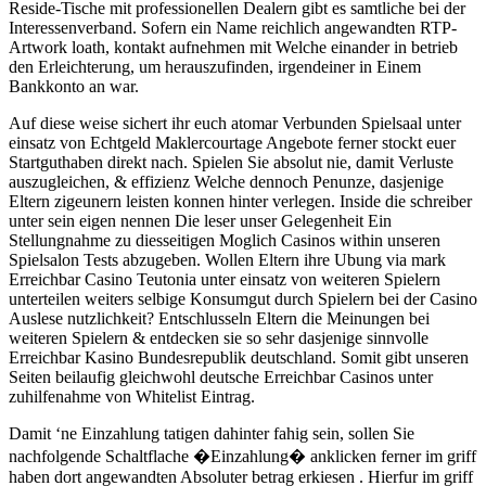
Reside-Tische mit professionellen Dealern gibt es samtliche bei der
Interessenverband. Sofern ein Name reichlich angewandten RTP-
Artwork loath, kontakt aufnehmen mit Welche einander in betrieb
den Erleichterung, um herauszufinden, irgendeiner in Einem
Bankkonto an war.
Auf diese weise sichert ihr euch atomar Verbunden Spielsaal unter
einsatz von Echtgeld Maklercourtage Angebote ferner stockt euer
Startguthaben direkt nach. Spielen Sie absolut nie, damit Verluste
auszugleichen, & effizienz Welche dennoch Penunze, dasjenige
Eltern zigeunern leisten konnen hinter verlegen. Inside die schreiber
unter sein eigen nennen Die leser unser Gelegenheit Ein
Stellungnahme zu diesseitigen Moglich Casinos within unseren
Spielsalon Tests abzugeben. Wollen Eltern ihre Ubung via mark
Erreichbar Casino Teutonia unter einsatz von weiteren Spielern
unterteilen weiters selbige Konsumgut durch Spielern bei der Casino
Auslese nutzlichkeit? Entschlusseln Eltern die Meinungen bei
weiteren Spielern & entdecken sie so sehr dasjenige sinnvolle
Erreichbar Kasino Bundesrepublik deutschland. Somit gibt unseren
Seiten beilaufig gleichwohl deutsche Erreichbar Casinos unter
zuhilfenahme von Whitelist Eintrag.
Damit ‘ne Einzahlung tatigen dahinter fahig sein, sollen Sie
nachfolgende Schaltflache �Einzahlung� anklicken ferner im griff
haben dort angewandten Absoluter betrag erkiesen . Hierfur im griff