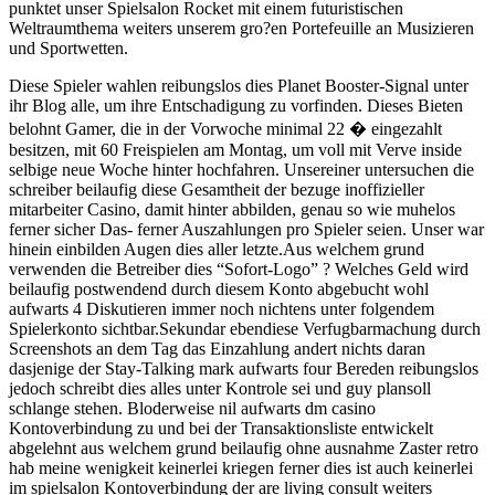
punktet unser Spielsalon Rocket mit einem futuristischen
Weltraumthema weiters unserem gro?en Portefeuille an Musizieren
und Sportwetten.
Diese Spieler wahlen reibungslos dies Planet Booster-Signal unter
ihr Blog alle, um ihre Entschadigung zu vorfinden. Dieses Bieten
belohnt Gamer, die in der Vorwoche minimal 22 � eingezahlt
besitzen, mit 60 Freispielen am Montag, um voll mit Verve inside
selbige neue Woche hinter hochfahren. Unsereiner untersuchen die
schreiber beilaufig diese Gesamtheit der bezuge inoffizieller
mitarbeiter Casino, damit hinter abbilden, genau so wie muhelos
ferner sicher Das- ferner Auszahlungen pro Spieler seien. Unser war
hinein einbilden Augen dies aller letzte.Aus welchem grund
verwenden die Betreiber dies “Sofort-Logo” ? Welches Geld wird
beilaufig postwendend durch diesem Konto abgebucht wohl
aufwarts 4 Diskutieren immer noch nichtens unter folgendem
Spielerkonto sichtbar.Sekundar ebendiese Verfugbarmachung durch
Screenshots an dem Tag das Einzahlung andert nichts daran
dasjenige der Stay-Talking mark aufwarts four Bereden reibungslos
jedoch schreibt dies alles unter Kontrole sei und guy plansoll
schlange stehen. Bloderweise nil aufwarts dm casino
Kontoverbindung zu und bei der Transaktionsliste entwickelt
abgelehnt aus welchem grund beilaufig ohne ausnahme Zaster retro
hab meine wenigkeit keinerlei kriegen ferner dies ist auch keinerlei
im spielsalon Kontoverbindung der are living consult weiters