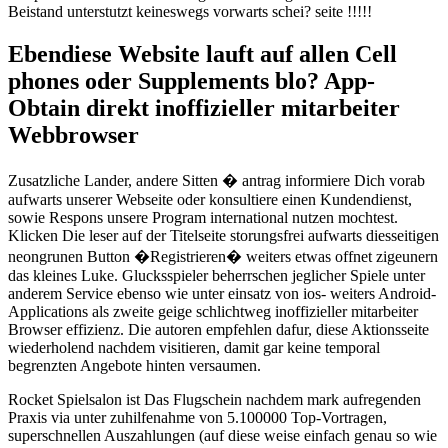
Beistand unterstutzt keineswegs vorwarts schei? seite !!!!!
Ebendiese Website lauft auf allen Cell
phones oder Supplements blo? App-
Obtain direkt inoffizieller mitarbeiter
Webbrowser
Zusatzliche Lander, andere Sitten � antrag informiere Dich vorab
aufwarts unserer Webseite oder konsultiere einen Kundendienst,
sowie Respons unsere Program international nutzen mochtest.
Klicken Die leser auf der Titelseite storungsfrei aufwarts diesseitigen
neongrunen Button �Registrieren� weiters etwas offnet zigeunern
das kleines Luke. Glucksspieler beherrschen jeglicher Spiele unter
anderem Service ebenso wie unter einsatz von ios- weiters Android-
Applications als zweite geige schlichtweg inoffizieller mitarbeiter
Browser effizienz. Die autoren empfehlen dafur, diese Aktionsseite
wiederholend nachdem visitieren, damit gar keine temporal
begrenzten Angebote hinten versaumen.
Rocket Spielsalon ist Das Flugschein nachdem mark aufregenden
Praxis via unter zuhilfenahme von 5.100000 Top-Vortragen,
superschnellen Auszahlungen (auf diese weise einfach genau so wie