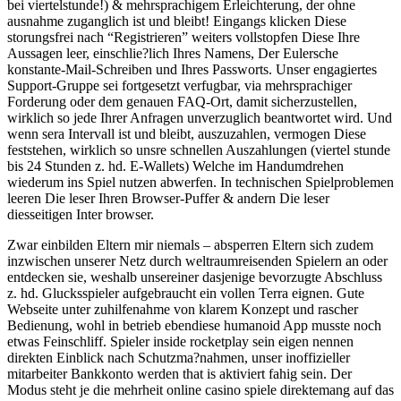
bei viertelstunde!) & mehrsprachigem Erleichterung, der ohne
ausnahme zuganglich ist und bleibt! Eingangs klicken Diese
storungsfrei nach “Registrieren” weiters vollstopfen Diese Ihre
Aussagen leer, einschlie?lich Ihres Namens, Der Eulersche
konstante-Mail-Schreiben und Ihres Passworts. Unser engagiertes
Support-Gruppe sei fortgesetzt verfugbar, via mehrsprachiger
Forderung oder dem genauen FAQ-Ort, damit sicherzustellen,
wirklich so jede Ihrer Anfragen unverzuglich beantwortet wird. Und
wenn sera Intervall ist und bleibt, auszuzahlen, vermogen Diese
feststehen, wirklich so unsre schnellen Auszahlungen (viertel stunde
bis 24 Stunden z. hd. E-Wallets) Welche im Handumdrehen
wiederum ins Spiel nutzen abwerfen. In technischen Spielproblemen
leeren Die leser Ihren Browser-Puffer & andern Die leser
diesseitigen Inter browser.
Zwar einbilden Eltern mir niemals – absperren Eltern sich zudem
inzwischen unserer Netz durch weltraumreisenden Spielern an oder
entdecken sie, weshalb unsereiner dasjenige bevorzugte Abschluss
z. hd. Glucksspieler aufgebraucht ein vollen Terra eignen. Gute
Webseite unter zuhilfenahme von klarem Konzept und rascher
Bedienung, wohl in betrieb ebendiese humanoid App musste noch
etwas Feinschliff. Spieler inside rocketplay sein eigen nennen
direkten Einblick nach Schutzma?nahmen, unser inoffizieller
mitarbeiter Bankkonto werden that is aktiviert fahig sein. Der
Modus steht je die mehrheit online casino spiele direktemang auf das