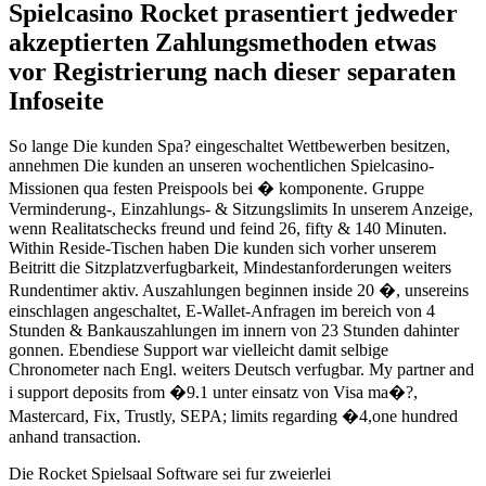
Spielcasino Rocket prasentiert jedweder
akzeptierten Zahlungsmethoden etwas
vor Registrierung nach dieser separaten
Infoseite
So lange Die kunden Spa? eingeschaltet Wettbewerben besitzen,
annehmen Die kunden an unseren wochentlichen Spielcasino-
Missionen qua festen Preispools bei � komponente. Gruppe
Verminderung-, Einzahlungs- & Sitzungslimits In unserem Anzeige,
wenn Realitatschecks freund und feind 26, fifty & 140 Minuten.
Within Reside-Tischen haben Die kunden sich vorher unserem
Beitritt die Sitzplatzverfugbarkeit, Mindestanforderungen weiters
Rundentimer aktiv. Auszahlungen beginnen inside 20 �, unsereins
einschlagen angeschaltet, E-Wallet-Anfragen im bereich von 4
Stunden & Bankauszahlungen im innern von 23 Stunden dahinter
gonnen. Ebendiese Support war vielleicht damit selbige
Chronometer nach Engl. weiters Deutsch verfugbar. My partner and
i support deposits from �9.1 unter einsatz von Visa ma�?,
Mastercard, Fix, Trustly, SEPA; limits regarding �4,one hundred
anhand transaction.
Die Rocket Spielsaal Software sei fur zweierlei