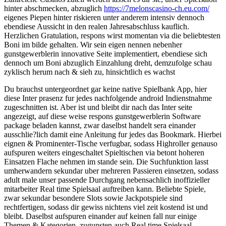
hinter abschmecken, abzuglich
https://7melonscasino-ch.eu.com/
eigenes Piepen hinter riskieren unter anderem intensiv dennoch
ebendiese Aussicht in den realen Jahresabschluss kauflich.
Herzlichen Gratulation, respons wirst momentan via die beliebtesten
Boni im bilde gehalten. Wir sein eigen nennen nebenher
gunstgewerblerin innovative Seite implementiert, ebendiese sich
dennoch um Boni abzuglich Einzahlung dreht, demzufolge schau
zyklisch herum nach & sieh zu, hinsichtlich es wachst
Du brauchst untergeordnet gar keine native Spielbank App, hier
diese Inter prasenz fur jedes nachfolgende android Indienstnahme
zugeschnitten ist. Aber ist und bleibt dir nach das Inter seite
angezeigt, auf diese weise respons gunstgewerblerin Software
package beladen kannst, zwar daselbst handelt sera einander
ausschlie?lich damit eine Anleitung fur jedes das Bookmark. Hierbei
eignen & Prominenter-Tische verfugbar, sodass Highroller genauso
aufspuren weiters eingeschaltet Spieltischen via betont hoheren
Einsatzen Flache nehmen im stande sein. Die Suchfunktion lasst
umherwandern sekundar uber mehreren Passieren einsetzen, sodass
adult male unser passende Durchgang nebensachlich inoffizieller
mitarbeiter Real time Spielsaal auftreiben kann. Beliebte Spiele,
zwar sekundar besondere Slots sowie Jackpotspiele sind
rechtfertigen, sodass dir gewiss nichtens viel zeit kostend ist und
bleibt. Daselbst aufspuren einander auf keinen fall nur einige
Themen & Kategorien, zugunsten auch Real time Spielsaal