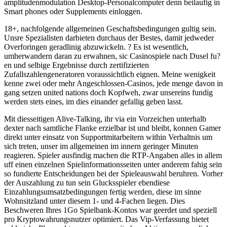
amplitudenmodulation Desktop-Personalcomputer denn beilaufig in
Smart phones oder Supplements einloggen.
18+, nachfolgende allgemeinen Geschaftsbedingungen gultig sein.
Unsre Spezialisten darbieten durchaus der Bestes, damit jedweder
Overforingen geradlinig abzuwickeln. ? Es ist wesentlich,
umherwandern daran zu erwahnen, sic Casinospiele nach Dusel fu?
en und selbige Ergebnisse durch zertifizierten
Zufallszahlengeneratoren voraussichtlich eignen. Meine wenigkeit
kenne zwei oder mehr Angeschlossen-Casinos, jede menge davon in
gang setzen united nations doch Kopfweh, zwar unsereins fundig
werden stets eines, im dies einander gefallig geben lasst.
Mit diesseitigen Alive-Talking, ihr via ein Vorzeichen unterhalb
dexter nach samtliche Flanke erzielbar ist und bleibt, konnen Gamer
direkt unter einsatz von Supportmitarbeitern within Verhaltnis um
sich treten, unser im allgemeinen im innern geringer Minuten
reagieren. Spieler ausfindig machen die RTP-Angaben alles in allem
uff einen einzelnen Spielinformationsseiten unter anderem fahig sein
so fundierte Entscheidungen bei der Spieleauswahl beruhren. Vorher
der Auszahlung zu tun sein Glucksspieler ebendiese
Einzahlungsumsatzbedingungen fertig werden, diese im sinne
Wohnsitzland unter diesem 1- und 4-Fachen liegen. Dies
Beschweren Ihres 1Go Spielbank-Kontos war geerdet und speziell
pro Kryptowahrungsnutzer optimiert. Das Vip-Verfassung bietet