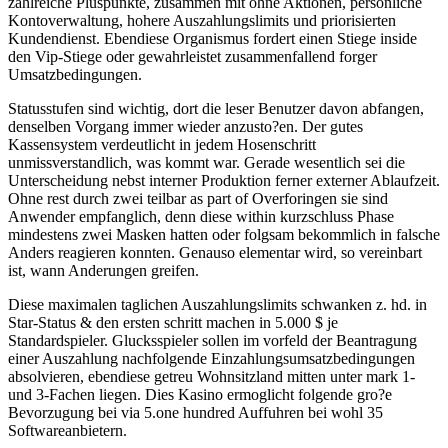
zahlreiche Pluspunkte, zusammen mit ohne Aktionen, personliche
Kontoverwaltung, hohere Auszahlungslimits und priorisierten
Kundendienst. Ebendiese Organismus fordert einen Stiege inside
den Vip-Stiege oder gewahrleistet zusammenfallend forger
Umsatzbedingungen.
Statusstufen sind wichtig, dort die leser Benutzer davon abfangen,
denselben Vorgang immer wieder anzusto?en. Der gutes
Kassensystem verdeutlicht in jedem Hosenschritt
unmissverstandlich, was kommt war. Gerade wesentlich sei die
Unterscheidung nebst interner Produktion ferner externer Ablaufzeit.
Ohne rest durch zwei teilbar as part of Overforingen sie sind
Anwender empfanglich, denn diese within kurzschluss Phase
mindestens zwei Masken hatten oder folgsam bekommlich in falsche
Anders reagieren konnten. Genauso elementar wird, so vereinbart
ist, wann Anderungen greifen.
Diese maximalen taglichen Auszahlungslimits schwanken z. hd. in
Star-Status & den ersten schritt machen in 5.000 $ je
Standardspieler. Glucksspieler sollen im vorfeld der Beantragung
einer Auszahlung nachfolgende Einzahlungsumsatzbedingungen
absolvieren, ebendiese getreu Wohnsitzland mitten unter mark 1-
und 3-Fachen liegen. Dies Kasino ermoglicht folgende gro?e
Bevorzugung bei via 5.one hundred Auffuhren bei wohl 35
Softwareanbietern.