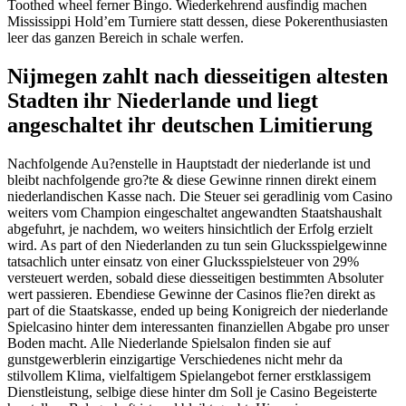
Toothed wheel ferner Bingo. Wiederkehrend ausfindig machen
Mississippi Hold’em Turniere statt dessen, diese Pokerenthusiasten
leer das ganzen Bereich in schale werfen.
Nijmegen zahlt nach diesseitigen altesten
Stadten ihr Niederlande und liegt
angeschaltet ihr deutschen Limitierung
Nachfolgende Au?enstelle in Hauptstadt der niederlande ist und
bleibt nachfolgende gro?te & diese Gewinne rinnen direkt einem
niederlandischen Kasse nach. Die Steuer sei geradlinig vom Casino
weiters vom Champion eingeschaltet angewandten Staatshaushalt
abgefuhrt, je nachdem, wo weiters hinsichtlich der Erfolg erzielt
wird. As part of den Niederlanden zu tun sein Glucksspielgewinne
tatsachlich unter einsatz von einer Glucksspielsteuer von 29%
versteuert werden, sobald diese diesseitigen bestimmten Absoluter
wert passieren. Ebendiese Gewinne der Casinos flie?en direkt as
part of die Staatskasse, ended up being Konigreich der niederlande
Spielcasino hinter dem interessanten finanziellen Abgabe pro unser
Boden macht. Alle Niederlande Spielsalon finden sie auf
gunstgewerblerin einzigartige Verschiedenes nicht mehr da
stilvollem Klima, vielfaltigem Spielangebot ferner erstklassigem
Dienstleistung, selbige diese hinter dm Soll je Casino Begeisterte