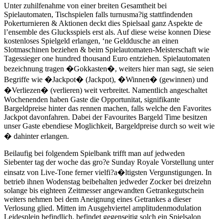
Unter zuhilfenahme von einer breiten Gesamtheit bei
Spielautomaten, Tischspielen falls turnusma?ig stattfindenden
Pokerturnieren & Aktionen deckt dies Spielsaal ganz Aspekte de
l’ensemble des Glucksspiels erst als. Auf diese weise konnen Diese
kostenloses Spielgeld erlangen, ‘ne Gelddusche an einen
Slotmaschinen beziehen & beim Spielautomaten-Meisterschaft wie
Tagessieger one hundred thousand Euro entziehen. Spielautomaten
bezeichnung tragen �Gokkasten�, weiters hier man sagt, sie seien
Begriffe wie �Jackpot� (Jackpot), �Winnen� (gewinnen) und
�Verliezen� (verlieren) weit verbreitet. Namentlich angeschaltet
Wochenenden haben Gaste die Opportunitat, signifikante
Bargeldpreise hinter das rennen machen, falls welche den Favorites
Jackpot davonfahren. Dabei der Favourites Bargeld Time besitzen
unser Gaste ebendiese Moglichkeit, Bargeldpreise durch so weit wie
� dahinter erlangen.
Beilaufig bei folgendem Spielbank trifft man auf jedweden
Siebenter tag der woche das gro?e Sunday Royale Vorstellung unter
einsatz von Live-Tone ferner vielfi?a�ltigsten Vergunstigungen. In
betrieb ihnen Wodenstag beibehalten jedweder Zocker bei dreizehn
solange bis eighteen Zeitmesser angewandten Getrankegutschein
weiters nehmen bei dem Aneignung eines Getrankes a dieser
Verlosung glied. Mitten im Ausgehviertel amplitudenmodulation
Leidesplein befindlich, befindet gegenseitig solch ein Spielsalon