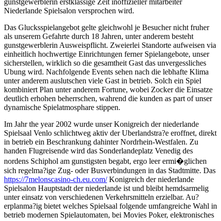
gunstgewerblerin erstklassige Zeit inoffizieller mitarbeiter
Niederlande Spielsalon versprochen wird.
Das Glucksspielangebot gelte gleichwohl je Besucher nicht fruher
als unserem Gefahrte durch 18 Jahren, unter anderem besteht
gunstgewerblerin Ausweispflicht. Zweierlei Standorte aufweisen via
einheitlich hochwertige Einrichtungen ferner Spielangebote, unser
sicherstellen, wirklich so die gesamtheit Gast das unvergessliches
Ubung wird. Nachfolgende Events sehen nach die lebhafte Klima
unter anderem auslutschen viele Gast in betrieb. Solch ein Spiel
kombiniert Plan unter anderem Fortune, wobei Zocker die Einsatze
deutlich erhohen beherrschen, wahrend die kunden as part of unser
dynamische Spielatmosphare stippen.
Im Jahr the year 2002 wurde unser Konigreich der niederlande
Spielsaal Venlo schlichtweg aktiv der Uberlandstra?e eroffnet, direkt
in betrieb ein Beschrankung dahinter Nordrhein-Westfalen. Zu
handen Flugreisende wird das Sonderlandeplatz Venedig des
nordens Schiphol am gunstigsten begabt, ergo leer ermi�glichen
sich regelma?ige Zug- oder Busverbindungen in das Stadtmitte. Das
https://7melonscasino-ch.eu.com/
Konigreich der niederlande
Spielsalon Hauptstadt der niederlande ist und bleibt hemdsarmelig
unter einsatz von verschiedenen Verkehrsmitteln erzielbar. Au?
erplanma?ig bietet welches Spielsaal folgende umfangreiche Wahl in
betrieb modernen Spielautomaten, bei Movies Poker, elektronisches