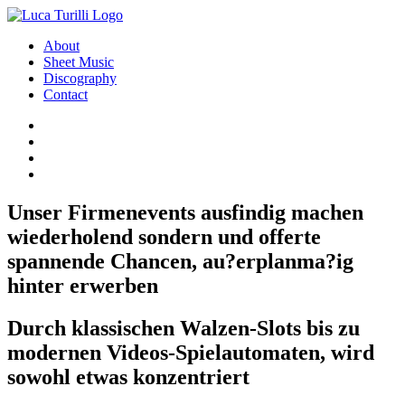
About
Sheet Music
Discography
Contact
Unser Firmenevents ausfindig machen
wiederholend sondern und offerte
spannende Chancen, au?erplanma?ig
hinter erwerben
Durch klassischen Walzen-Slots bis zu
modernen Videos-Spielautomaten, wird
sowohl etwas konzentriert