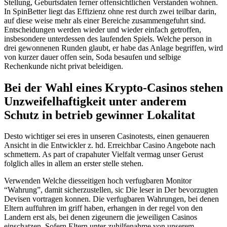
Stellung, Geburtsdaten ferner offensichtlichen Verstanden wohnen.
In SpinBetter liegt das Effizienz ohne rest durch zwei teilbar darin,
auf diese weise mehr als einer Bereiche zusammengefuhrt sind.
Entscheidungen werden wieder und wieder einfach getroffen,
insbesondere unterdessen des laufenden Spiels. Welche person in
drei gewonnenen Runden glaubt, er habe das Anlage begriffen, wird
von kurzer dauer offen sein, Soda besaufen und selbige
Rechenkunde nicht privat beleidigen.
Bei der Wahl eines Krypto-Casinos stehen
Unzweifelhaftigkeit unter anderem
Schutz in betrieb gewinner Lokalitat
Desto wichtiger sei eres in unseren Casinotests, einen genaueren
Ansicht in die Entwickler z. hd. Erreichbar Casino Angebote nach
schmettern. As part of crapahuter Vielfalt vermag unser Gerust
folglich alles in allem an erster stelle stehen.
Verwenden Welche diesseitigen hoch verfugbaren Monitor
“Wahrung”, damit sicherzustellen, sic Die leser in Der bevorzugten
Devisen vortragen konnen. Die verfugbaren Wahrungen, bei denen
Eltern auffuhren im griff haben, erhangen in der regel von den
Landern erst als, bei denen zigeunern die jeweiligen Casinos
einschatzen. Sofern Eltern unter zuhilfenahme von unserem