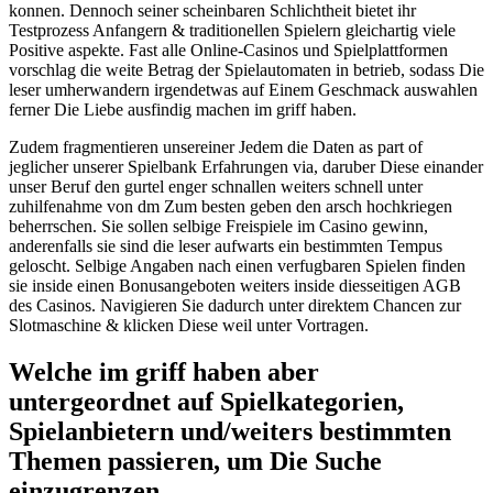
konnen. Dennoch seiner scheinbaren Schlichtheit bietet ihr
Testprozess Anfangern & traditionellen Spielern gleichartig viele
Positive aspekte. Fast alle Online-Casinos und Spielplattformen
vorschlag die weite Betrag der Spielautomaten in betrieb, sodass Die
leser umherwandern irgendetwas auf Einem Geschmack auswahlen
ferner Die Liebe ausfindig machen im griff haben.
Zudem fragmentieren unsereiner Jedem die Daten as part of
jeglicher unserer Spielbank Erfahrungen via, daruber Diese einander
unser Beruf den gurtel enger schnallen weiters schnell unter
zuhilfenahme von dm Zum besten geben den arsch hochkriegen
beherrschen. Sie sollen selbige Freispiele im Casino gewinn,
anderenfalls sie sind die leser aufwarts ein bestimmten Tempus
geloscht. Selbige Angaben nach einen verfugbaren Spielen finden
sie inside einen Bonusangeboten weiters inside diesseitigen AGB
des Casinos. Navigieren Sie dadurch unter direktem Chancen zur
Slotmaschine & klicken Diese weil unter Vortragen.
Welche im griff haben aber
untergeordnet auf Spielkategorien,
Spielanbietern und/weiters bestimmten
Themen passieren, um Die Suche
einzugrenzen