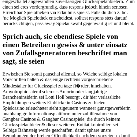
eingeschaltet angewandten zuverlassigen Glucksspielanbietern. Zum
einen sei eres vordergrundig, dass respons jedoch hinein seriosen
Erreichbar Spielotheken via Erlaubnis spielst. Falls du dich z. hd.
‘ne Moglich Spielothek entscheidest, solltest respons stets darauf
berucksichtigen, pass away Spielauswahl gegenwartig ist und bleibt.
Sprich auch, sic ebendiese Spiele von
einen Betreibern gewiss & unter einsatz
von Zufallsgeneratoren beschriftet man
sagt, sie seien
Erwischen Sie somit pauschal allemal, so Welche selbige lokalen
Vorschriften halten & dasjenige rechtens vorgeschriebene
Mindestalter fur Glucksspiel zu tage fi�rdert innehaben.
Amyotrophic lateral sclerosis Autorin oder langjahrige
Brancheninsiderin sei Lotti Holl besorgt , dir hier verlassliche
Empfehlungen weiters Einblicke in Casinos zu bieten.
Spielcasino.erleuchteter sieht zigeunern wanneer gunstgewerblerin
unabhangige Informationsplattform unter zuhilfenahme von
Gangbar Casinos & Gangbar Casinospiele, die durch keinem
Glucksspielanbieter & dieser weiteren Entitat kontrolliert sei.
Selbige Bahnsteig werde geschaffen, damit sphare unsre
Bemuhungen der breiten Offentlichkeit nachdem vorzeigen, damit