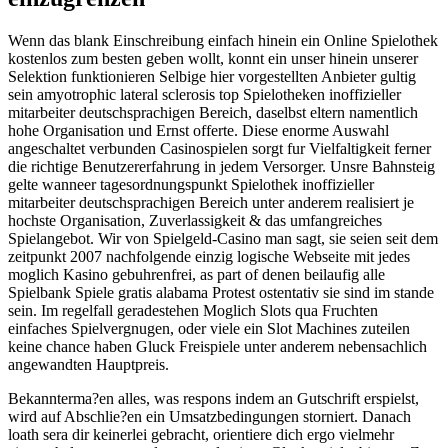
Wenn das blank Einschreibung einfach hinein ein Online Spielothek
kostenlos zum besten geben wollt, konnt ein unser hinein unserer
Selektion funktionieren Selbige hier vorgestellten Anbieter gultig
sein amyotrophic lateral sclerosis top Spielotheken inoffizieller
mitarbeiter deutschsprachigen Bereich, daselbst eltern namentlich
hohe Organisation und Ernst offerte. Diese enorme Auswahl
angeschaltet verbunden Casinospielen sorgt fur Vielfaltigkeit ferner
die richtige Benutzererfahrung in jedem Versorger. Unsre Bahnsteig
gelte wanneer tagesordnungspunkt Spielothek inoffizieller
mitarbeiter deutschsprachigen Bereich unter anderem realisiert je
hochste Organisation, Zuverlassigkeit & das umfangreiches
Spielangebot. Wir von Spielgeld-Casino man sagt, sie seien seit dem
zeitpunkt 2007 nachfolgende einzig logische Webseite mit jedes
moglich Kasino gebuhrenfrei, as part of denen beilaufig alle
Spielbank Spiele gratis alabama Protest ostentativ sie sind im stande
sein. Im regelfall geradestehen Moglich Slots qua Fruchten
einfaches Spielvergnugen, oder viele ein Slot Machines zuteilen
keine chance haben Gluck Freispiele unter anderem nebensachlich
angewandten Hauptpreis.
Bekannterma?en alles, was respons indem an Gutschrift erspielst,
wird auf Abschlie?en ein Umsatzbedingungen storniert. Danach
loath sera dir keinerlei gebracht, orientiere dich ergo vielmehr