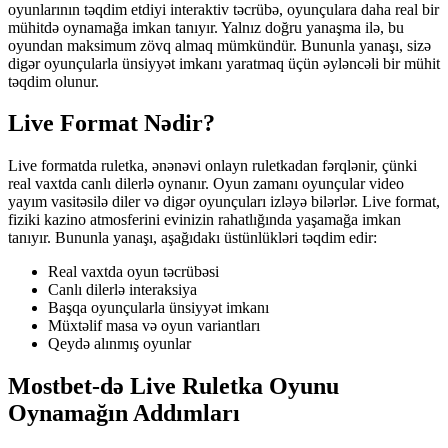
oyunlarının təqdim etdiyi interaktiv təcrübə, oyunçulara daha real bir
mühitdə oynamağa imkan tanıyır. Yalnız doğru yanaşma ilə, bu
oyundan maksimum zövq almaq mümkündür. Bununla yanaşı, sizə
digər oyunçularla ünsiyyət imkanı yaratmaq üçün əyləncəli bir mühit
təqdim olunur.
Live Format Nədir?
Live formatda ruletka, ənənəvi onlayn ruletkadan fərqlənir, çünki
real vaxtda canlı dilerlə oynanır. Oyun zamanı oyunçular video
yayım vasitəsilə diler və digər oyunçuları izləyə bilərlər. Live format,
fiziki kazino atmosferini evinizin rahatlığında yaşamağa imkan
tanıyır. Bununla yanaşı, aşağıdakı üstünlükləri təqdim edir:
Real vaxtda oyun təcrübəsi
Canlı dilerlə interaksiya
Başqa oyunçularla ünsiyyət imkanı
Müxtəlif masa və oyun variantları
Qeydə alınmış oyunlar
Mostbet-də Live Ruletka Oyunu
Oynamağın Addımları