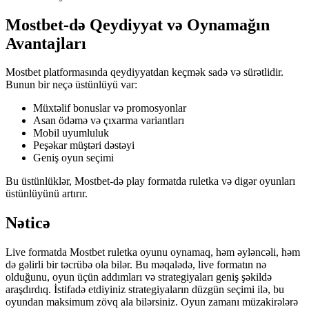
Mostbet-də Qeydiyyat və Oynamağın
Avantajları
Mostbet platformasında qeydiyyatdan keçmək sadə və sürətlidir.
Bunun bir neçə üstünlüyü var:
Müxtəlif bonuslar və promosyonlar
Asan ödəmə və çıxarma variantları
Mobil uyumluluk
Peşəkar müştəri dəstəyi
Geniş oyun seçimi
Bu üstünlüklər, Mostbet-də play formatda ruletka və digər oyunları
üstünlüyünü artırır.
Nəticə
Live formatda Mostbet ruletka oyunu oynamaq, həm əyləncəli, həm
də gəlirli bir təcrübə ola bilər. Bu məqalədə, live formatın nə
olduğunu, oyun üçün addımları və strategiyaları geniş şəkildə
araşdırdıq. İstifadə etdiyiniz strategiyaların düzgün seçimi ilə, bu
oyundan maksimum zövq ala bilərsiniz. Oyun zamanı müzakirələrə