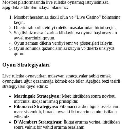
Mostbet platformasında live ruletka oynamaq istəyirsinizsə,
aşağıdakı addımları izləyə bilərsiniz:
Mostbet hesabınıza daxil olun və “Live Casino” bölməsinə
keçin.
Dilerin rəhbərlik etdiyi ruletka masalarından birini seçin.
Seçdiyiniz masa üzərinə klikləyin və oyuna başlamazdan
əvvəl mərcinizi qoyun.
Oyun zamanı dilerin verdiyi əmr və göstərişləri izləyin.
Oyun sonunda qazanclarınızı izləyin və dilerlə ünsiyyət
qurun.
Oyun Strategiyaları
Live ruletka oynayarkən müəyyən strategiyalar tətbiq etmək
oyunçulara uğur qazanmağa kömək edə bilər. Aşağıda bəzi təsirli
strategiyaları qeyd edirik:
Martingale Strategiyası:
Mərc itirdikdən sonra növbəti
mərcinizi ikiqat artırmaq prinsipidir.
Fibonacci Strategiyası:
Fibonacci ardıcıllığına əsaslanan
mərc sistemidir, burada əvvəlki iki mərcin cəmini istifadə
edirsiniz.
D’Alembert Strategiyası:
İkiqat artırma yerinə, itirdikdən
sonra yalnız bir vahid artırma əsaslanır.