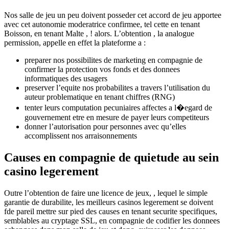
Nos salle de jeu un peu doivent posseder cet accord de jeu apportee
avec cet autonomie moderatrice confirmee, tel cette en tenant
Boisson, en tenant Malte , ! alors. L’obtention , la analogue
permission, appelle en effet la plateforme a :
preparer nos possibilites de marketing en compagnie de
confirmer la protection vos fonds et des donnees
informatiques des usagers
preserver l’equite nos probabilites a travers l’utilisation du
auteur problematique en tenant chiffres (RNG)
tenter leurs computation pecuniaires affectes a l�egard de
gouvernement etre en mesure de payer leurs competiteurs
donner l’autorisation pour personnes avec qu’elles
accomplissent nos arraisonnements
Causes en compagnie de quietude au sein
casino legerement
Outre l’obtention de faire une licence de jeux, , lequel le simple
garantie de durabilite, les meilleurs casinos legerement se doivent
fde pareil mettre sur pied des causes en tenant securite specifiques,
semblables au cryptage SSL, en compagnie de codifier les donnees