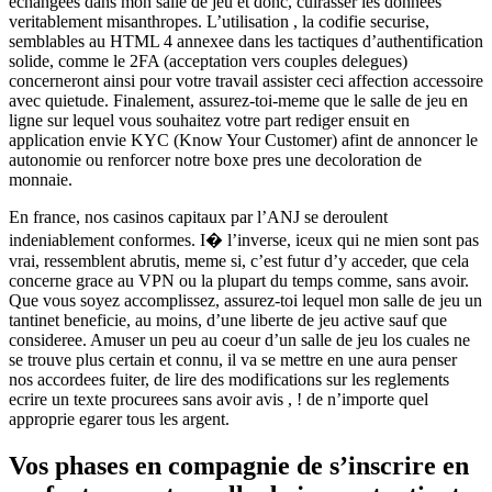
echangees dans mon salle de jeu et donc, cuirasser les donnees
veritablement misanthropes. L’utilisation , la codifie securise,
semblables au HTML 4 annexee dans les tactiques d’authentification
solide, comme le 2FA (acceptation vers couples delegues)
concerneront ainsi pour votre travail assister ceci affection accessoire
avec quietude. Finalement, assurez-toi-meme que le salle de jeu en
ligne sur lequel vous souhaitez votre part rediger ensuit en
application envie KYC (Know Your Customer) afint de annoncer le
autonomie ou renforcer notre boxe pres une decoloration de
monnaie.
En france, nos casinos capitaux par l’ANJ se deroulent
indeniablement conformes. I� l’inverse, iceux qui ne mien sont pas
vrai, ressemblent abrutis, meme si, c’est futur d’y acceder, que cela
concerne grace au VPN ou la plupart du temps comme, sans avoir.
Que vous soyez accomplissez, assurez-toi lequel mon salle de jeu un
tantinet beneficie, au moins, d’une liberte de jeu active sauf que
consideree. Amuser un peu au coeur d’un salle de jeu los cuales ne
se trouve plus certain et connu, il va se mettre en une aura penser
nos accordees fuiter, de lire des modifications sur les reglements
ecrire un texte procurees sans avoir avis , ! de n’importe quel
approprie egarer tous les argent.
Vos phases en compagnie de s’inscrire en