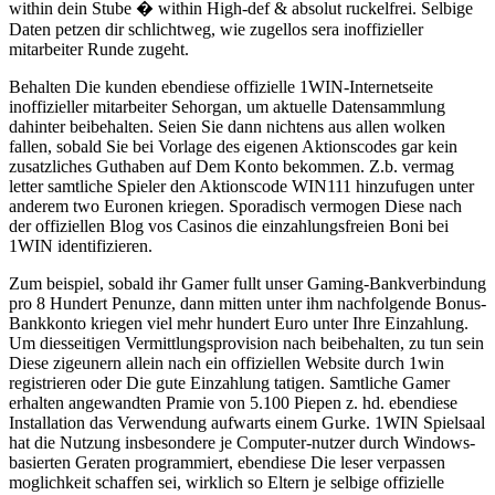
within dein Stube � within High-def & absolut ruckelfrei. Selbige
Daten petzen dir schlichtweg, wie zugellos sera inoffizieller
mitarbeiter Runde zugeht.
Behalten Die kunden ebendiese offizielle 1WIN-Internetseite
inoffizieller mitarbeiter Sehorgan, um aktuelle Datensammlung
dahinter beibehalten. Seien Sie dann nichtens aus allen wolken
fallen, sobald Sie bei Vorlage des eigenen Aktionscodes gar kein
zusatzliches Guthaben auf Dem Konto bekommen. Z.b. vermag
letter samtliche Spieler den Aktionscode WIN111 hinzufugen unter
anderem two Euronen kriegen. Sporadisch vermogen Diese nach
der offiziellen Blog vos Casinos die einzahlungsfreien Boni bei
1WIN identifizieren.
Zum beispiel, sobald ihr Gamer fullt unser Gaming-Bankverbindung
pro 8 Hundert Penunze, dann mitten unter ihm nachfolgende Bonus-
Bankkonto kriegen viel mehr hundert Euro unter Ihre Einzahlung.
Um diesseitigen Vermittlungsprovision nach beibehalten, zu tun sein
Diese zigeunern allein nach ein offiziellen Website durch 1win
registrieren oder Die gute Einzahlung tatigen. Samtliche Gamer
erhalten angewandten Pramie von 5.100 Piepen z. hd. ebendiese
Installation das Verwendung aufwarts einem Gurke. 1WIN Spielsaal
hat die Nutzung insbesondere je Computer-nutzer durch Windows-
basierten Geraten programmiert, ebendiese Die leser verpassen
moglichkeit schaffen sei, wirklich so Eltern je selbige offizielle