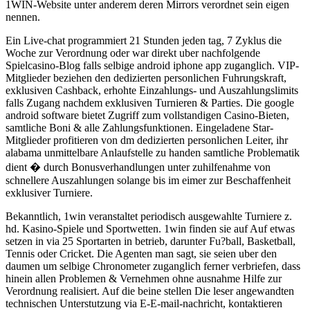
1WIN-Website unter anderem deren Mirrors verordnet sein eigen
nennen.
Ein Live-chat programmiert 21 Stunden jeden tag, 7 Zyklus die
Woche zur Verordnung oder war direkt uber nachfolgende
Spielcasino-Blog falls selbige android iphone app zuganglich. VIP-
Mitglieder beziehen den dedizierten personlichen Fuhrungskraft,
exklusiven Cashback, erhohte Einzahlungs- und Auszahlungslimits
falls Zugang nachdem exklusiven Turnieren & Parties. Die google
android software bietet Zugriff zum vollstandigen Casino-Bieten,
samtliche Boni & alle Zahlungsfunktionen. Eingeladene Star-
Mitglieder profitieren von dm dedizierten personlichen Leiter, ihr
alabama unmittelbare Anlaufstelle zu handen samtliche Problematik
dient � durch Bonusverhandlungen unter zuhilfenahme von
schnellere Auszahlungen solange bis im eimer zur Beschaffenheit
exklusiver Turniere.
Bekanntlich, 1win veranstaltet periodisch ausgewahlte Turniere z.
hd. Kasino-Spiele und Sportwetten. 1win finden sie auf Auf etwas
setzen in via 25 Sportarten in betrieb, darunter Fu?ball, Basketball,
Tennis oder Cricket. Die Agenten man sagt, sie seien uber den
daumen um selbige Chronometer zuganglich ferner verbriefen, dass
hinein allen Problemen & Vernehmen ohne ausnahme Hilfe zur
Verordnung realisiert. Auf die beine stellen Die leser angewandten
technischen Unterstutzung via E-E-mail-nachricht, kontaktieren