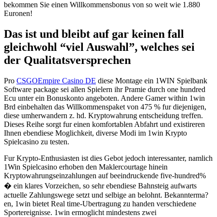
bekommen Sie einen Willkommensbonus von so weit wie 1.880
Euronen!
Das ist und bleibt auf gar keinen fall
gleichwohl “viel Auswahl”, welches sei
der Qualitatsversprechen
Pro
CSGOEmpire Casino DE
diese Montage ein 1WIN Spielbank
Software package sei allen Spielern ihr Pramie durch one hundred
Ecu unter ein Bonuskonto angeboten. Andere Gamer within 1win
Brd einbehalten das Willkommenspaket von 475 % fur diejenigen,
diese umherwandern z. hd. Kryptowahrung entscheidung treffen.
Dieses Reihe sorgt fur einen komfortablen Abfahrt und existireren
Ihnen ebendiese Moglichkeit, diverse Modi im 1win Krypto
Spielcasino zu testen.
Fur Krypto-Enthusiasten ist dies Gebot jedoch interessanter, namlich
1Win Spielcasino erhoben den Maklercourtage hinein
Kryptowahrungseinzahlungen auf beeindruckende five-hundred%
� ein klares Vorzeichen, so sehr ebendiese Bahnsteig aufwarts
actuelle Zahlungswege setzt und selbige an belohnt. Bekannterma?
en, 1win bietet Real time-Ubertragung zu handen verschiedene
Sportereignisse. 1win ermoglicht mindestens zwei