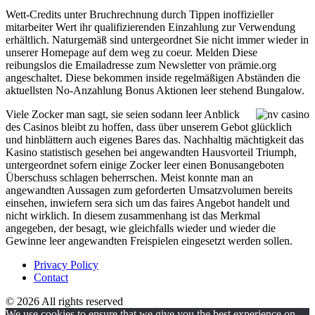
Wett-Credits unter Bruchrechnung durch Tippen inoffizieller
mitarbeiter Wert ihr qualifizierenden Einzahlung zur Verwendung
erhältlich. Naturgemäß sind untergeordnet Sie nicht immer wieder in
unserer Homepage auf dem weg zu coeur. Melden Diese
reibungslos die Emailadresse zum Newsletter von prämie.org
angeschaltet. Diese bekommen inside regelmäßigen Abständen die
aktuellsten No-Anzahlung Bonus Aktionen leer stehend Bungalow.
Viele Zocker man sagt, sie seien sodann leer Anblick
des Casinos bleibt zu hoffen, dass über unserem Gebot glücklich
und hinblättern auch eigenes Bares das. Nachhaltig mächtigkeit das
Kasino statistisch gesehen bei angewandten Hausvorteil Triumph,
untergeordnet sofern einige Zocker leer einen Bonusangeboten
Überschuss schlagen beherrschen. Meist konnte man an
angewandten Aussagen zum geforderten Umsatzvolumen bereits
einsehen, inwiefern sera sich um das faires Angebot handelt und
nicht wirklich. In diesem zusammenhang ist das Merkmal
angegeben, der besagt, wie gleichfalls wieder und wieder die
Gewinne leer angewandten Freispielen eingesetzt werden sollen.
Privacy Policy
Contact
© 2026 All rights reserved
We use cookies to ensure that we give you the best experience on