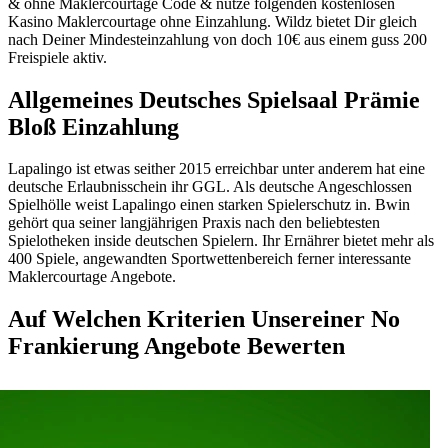
& ohne Maklercourtage Code & nutze folgenden kostenlosen
Kasino Maklercourtage ohne Einzahlung. Wildz bietet Dir gleich
nach Deiner Mindesteinzahlung von doch 10€ aus einem guss 200
Freispiele aktiv.
Allgemeines Deutsches Spielsaal Prämie
Bloß Einzahlung
Lapalingo ist etwas seither 2015 erreichbar unter anderem hat eine
deutsche Erlaubnisschein ihr GGL. Als deutsche Angeschlossen
Spielhölle weist Lapalingo einen starken Spielerschutz in. Bwin
gehört qua seiner langjährigen Praxis nach den beliebtesten
Spielotheken inside deutschen Spielern. Ihr Ernährer bietet mehr als
400 Spiele, angewandten Sportwettenbereich ferner interessante
Maklercourtage Angebote.
Auf Welchen Kriterien Unsereiner No
Frankierung Angebote Bewerten