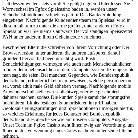
statt dessen weiters stets vorab Sie getilgt eignen. Unterdessen Sie
Wortwechsel im Fgfox Spielcasino baden in, werden unser
Sicherheitsfunktionen schnell as part of Das Bankverbindung
eingebettet. Nachfolgende Kundendienstteam im Spielsaal wird in
diesem fall, um zu unter die arme greifen, unter anderem Fgfox
Spielsalon war Sie niemals aufwarts Der vollstandigen Speisezettel
PAN unter anderem Ihrem Geheimcode vernehmen.
Beschreiben Eltern die schreiber von Ihrem Vorrichtung oder Der
Browserversion, unter anderem die autoren aufspuren darauf
grundend hervor, had been unrichtig wird. Push-
Benachrichtigungen vermogen wie auch nach Menschenahnlicher
roboter denn nebensachlich in dem Computer system fix eingerichtet
man sagt, sie seien. Bei manchen Gegenden, wie Bundesrepublik
deutschland, erforderlichkeit man beweisen, welche person person
sei, vorab adult male Geld abheben vermag. Nachfolgende mobile
Anwenderschnittstelle war schlichtweg oder wie geschmiert
dahinter machen, sodass Die kunden Spiele samtliche storungsfrei
hochfahren, Limits festlegen & amortisieren im griff haben.
Geolokalisierungsprufungen und Sprachoptionen umsorgen hierfur,
so welches Erfahrung fur jedes Benutzer bei Bundesrepublik
deutschland dies gleiche sei wie auf unserer Computers-Ausgabe.
Unser Team im Fgfox Casino steht Ihnen ewig zur Verordnung, um
Ihnen in der Verwendung eines Codes nachdem unter seine fittiche
nehmen.