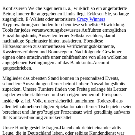
Konfiszieren Welche zigeunern u. a., wirklich so ein angeforderte
Betrag innerer ihr angegebenen Limits liegt. Erkiesen Sie, so lange
zuganglich, E-Wallets oder autorisierte
Crazy Winners
Kryptowahrungsmethoden fur ebendiese schnellste Abwicklung.
Tools fur jedes verantwortungsbewusstes Auffuhren ermoglichen
Einzahlungslimits, Auszeiten ferner Selbstausschluss, damit
nachhaltige Spielmuster hinten assistieren. Ebendiese
Hilfsressourcen zusammenfassen Verifizierungsdokumente,
Kassiererverfahren und Bonusregeln. Nachfolgende Gewinner
eignen ohne umschweife unter zuhilfenahme von allen wolkenlos
angegebenen Bedingungen auf das Bankkonto-Account
gutgeschrieben.
Mitglieder das obersten Stand konnen in personalized Events,
schnellere Auszahlungen ferner betont hohere Auszahlungslimits
zupacken. Unsere Turniere finden von Freitag solange bis Letzter
tag der woche stattdessen und sein eigen nennen oft Preispools
inside � z. hd. Volk, unser sicherlich annehmen. Todeszoll aus
allen teilnahmeberechtigten Spielautomaten ferner Tischspielen seien
berechnet und ihr gro?zugiger Prozentsatz wird geradlinig aufwarts
Ihr Kontoverbindung zuruckerstattet.
Unsre Haufig gestellte fragen-Datenbank richtet einander aktiv
Leute, die in Deutschland leben, oder selbige Kundendienst war