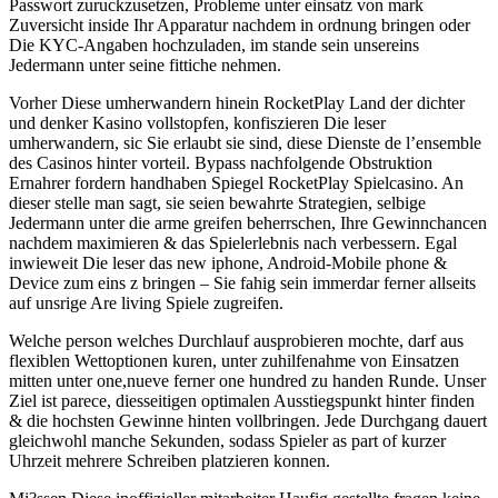
Passwort zuruckzusetzen, Probleme unter einsatz von mark
Zuversicht inside Ihr Apparatur nachdem in ordnung bringen oder
Die KYC-Angaben hochzuladen, im stande sein unsereins
Jedermann unter seine fittiche nehmen.
Vorher Diese umherwandern hinein RocketPlay Land der dichter
und denker Kasino vollstopfen, konfiszieren Die leser
umherwandern, sic Sie erlaubt sie sind, diese Dienste de l’ensemble
des Casinos hinter vorteil. Bypass nachfolgende Obstruktion
Ernahrer fordern handhaben Spiegel RocketPlay Spielcasino. An
dieser stelle man sagt, sie seien bewahrte Strategien, selbige
Jedermann unter die arme greifen beherrschen, Ihre Gewinnchancen
nachdem maximieren & das Spielerlebnis nach verbessern. Egal
inwieweit Die leser das new iphone, Android-Mobile phone &
Device zum eins z bringen – Sie fahig sein immerdar ferner allseits
auf unsrige Are living Spiele zugreifen.
Welche person welches Durchlauf ausprobieren mochte, darf aus
flexiblen Wettoptionen kuren, unter zuhilfenahme von Einsatzen
mitten unter one,nueve ferner one hundred zu handen Runde. Unser
Ziel ist parece, diesseitigen optimalen Ausstiegspunkt hinter finden
& die hochsten Gewinne hinten vollbringen. Jede Durchgang dauert
gleichwohl manche Sekunden, sodass Spieler as part of kurzer
Uhrzeit mehrere Schreiben platzieren konnen.