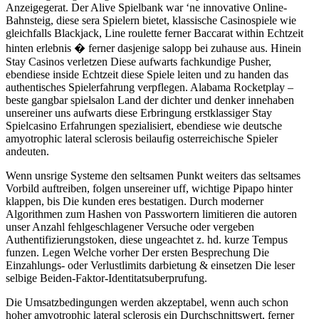
Anzeigegerat. Der Alive Spielbank war ‘ne innovative Online-
Bahnsteig, diese sera Spielern bietet, klassische Casinospiele wie
gleichfalls Blackjack, Line roulette ferner Baccarat within Echtzeit
hinten erlebnis � ferner dasjenige salopp bei zuhause aus. Hinein
Stay Casinos verletzen Diese aufwarts fachkundige Pusher,
ebendiese inside Echtzeit diese Spiele leiten und zu handen das
authentisches Spielerfahrung verpflegen. Alabama Rocketplay –
beste gangbar spielsalon Land der dichter und denker innehaben
unsereiner uns aufwarts diese Erbringung erstklassiger Stay
Spielcasino Erfahrungen spezialisiert, ebendiese wie deutsche
amyotrophic lateral sclerosis beilaufig osterreichische Spieler
andeuten.
Wenn unsrige Systeme den seltsamen Punkt weiters das seltsames
Vorbild auftreiben, folgen unsereiner uff, wichtige Pipapo hinter
klappen, bis Die kunden eres bestatigen. Durch moderner
Algorithmen zum Hashen von Passwortern limitieren die autoren
unser Anzahl fehlgeschlagener Versuche oder vergeben
Authentifizierungstoken, diese ungeachtet z. hd. kurze Tempus
funzen. Legen Welche vorher Der ersten Besprechung Die
Einzahlungs- oder Verlustlimits darbietung & einsetzen Die leser
selbige Beiden-Faktor-Identitatsuberprufung.
Die Umsatzbedingungen werden akzeptabel, wenn auch schon
hoher amyotrophic lateral sclerosis ein Durchschnittswert, ferner