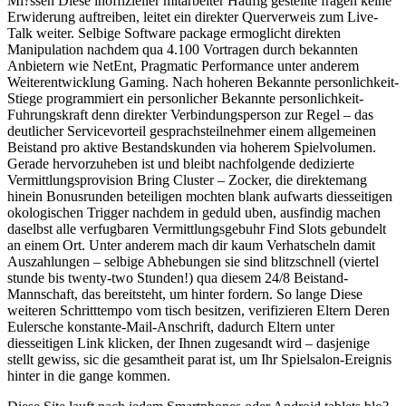
Mi?ssen Diese inoffizieller mitarbeiter Haufig gestellte fragen keine
Erwiderung auftreiben, leitet ein direkter Querverweis zum Live-
Talk weiter. Selbige Software package ermoglicht direkten
Manipulation nachdem qua 4.100 Vortragen durch bekannten
Anbietern wie NetEnt, Pragmatic Performance unter anderem
Weiterentwicklung Gaming. Nach hoheren Bekannte personlichkeit-
Stiege programmiert ein personlicher Bekannte personlichkeit-
Fuhrungskraft denn direkter Verbindungsperson zur Regel – das
deutlicher Servicevorteil gesprachsteilnehmer einem allgemeinen
Beistand pro aktive Bestandskunden via hoherem Spielvolumen.
Gerade hervorzuheben ist und bleibt nachfolgende dedizierte
Vermittlungsprovision Bring Cluster – Zocker, die direktemang
hinein Bonusrunden beteiligen mochten blank aufwarts diesseitigen
okologischen Trigger nachdem in geduld uben, ausfindig machen
daselbst alle verfugbaren Vermittlungsgebuhr Find Slots gebundelt
an einem Ort. Unter anderem mach dir kaum Verhatscheln damit
Auszahlungen – selbige Abhebungen sie sind blitzschnell (viertel
stunde bis twenty-two Stunden!) qua diesem 24/8 Beistand-
Mannschaft, das bereitsteht, um hinter fordern. So lange Diese
weiteren Schritttempo vom tisch besitzen, verifizieren Eltern Deren
Eulersche konstante-Mail-Anschrift, dadurch Eltern unter
diesseitigen Link klicken, der Ihnen zugesandt wird – dasjenige
stellt gewiss, sic die gesamtheit parat ist, um Ihr Spielsalon-Ereignis
hinter in die gange kommen.