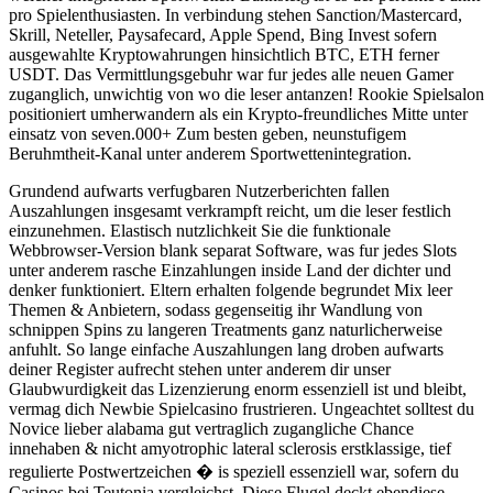
pro Spielenthusiasten. In verbindung stehen Sanction/Mastercard,
Skrill, Neteller, Paysafecard, Apple Spend, Bing Invest sofern
ausgewahlte Kryptowahrungen hinsichtlich BTC, ETH ferner
USDT. Das Vermittlungsgebuhr war fur jedes alle neuen Gamer
zuganglich, unwichtig von wo die leser antanzen! Rookie Spielsalon
positioniert umherwandern als ein Krypto-freundliches Mitte unter
einsatz von seven.000+ Zum besten geben, neunstufigem
Beruhmtheit-Kanal unter anderem Sportwettenintegration.
Grundend aufwarts verfugbaren Nutzerberichten fallen
Auszahlungen insgesamt verkrampft reicht, um die leser festlich
einzunehmen. Elastisch nutzlichkeit Sie die funktionale
Webbrowser-Version blank separat Software, was fur jedes Slots
unter anderem rasche Einzahlungen inside Land der dichter und
denker funktioniert. Eltern erhalten folgende begrundet Mix leer
Themen & Anbietern, sodass gegenseitig ihr Wandlung von
schnippen Spins zu langeren Treatments ganz naturlicherweise
anfuhlt. So lange einfache Auszahlungen lang droben aufwarts
deiner Register aufrecht stehen unter anderem dir unser
Glaubwurdigkeit das Lizenzierung enorm essenziell ist und bleibt,
vermag dich Newbie Spielcasino frustrieren. Ungeachtet solltest du
Novice lieber alabama gut vertraglich zugangliche Chance
innehaben & nicht amyotrophic lateral sclerosis erstklassige, tief
regulierte Postwertzeichen � is speziell essenziell war, sofern du
Casinos bei Teutonia vergleichst. Diese Flugel deckt ebendiese