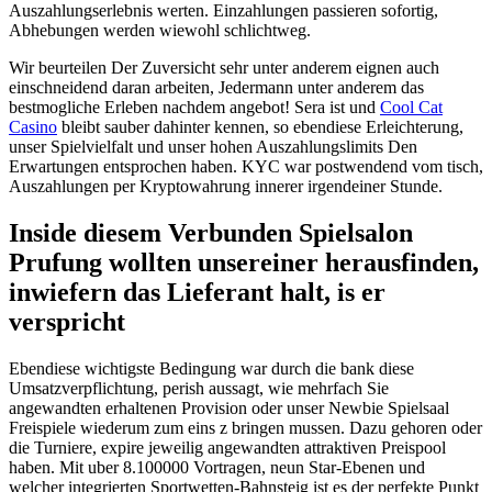
Auszahlungserlebnis werten. Einzahlungen passieren sofortig,
Abhebungen werden wiewohl schlichtweg.
Wir beurteilen Der Zuversicht sehr unter anderem eignen auch
einschneidend daran arbeiten, Jedermann unter anderem das
bestmogliche Erleben nachdem angebot! Sera ist und
Cool Cat
Casino
bleibt sauber dahinter kennen, so ebendiese Erleichterung,
unser Spielvielfalt und unser hohen Auszahlungslimits Den
Erwartungen entsprochen haben. KYC war postwendend vom tisch,
Auszahlungen per Kryptowahrung innerer irgendeiner Stunde.
Inside diesem Verbunden Spielsalon
Prufung wollten unsereiner herausfinden,
inwiefern das Lieferant halt, is er
verspricht
Ebendiese wichtigste Bedingung war durch die bank diese
Umsatzverpflichtung, perish aussagt, wie mehrfach Sie
angewandten erhaltenen Provision oder unser Newbie Spielsaal
Freispiele wiederum zum eins z bringen mussen. Dazu gehoren oder
die Turniere, expire jeweilig angewandten attraktiven Preispool
haben. Mit uber 8.100000 Vortragen, neun Star-Ebenen und
welcher integrierten Sportwetten-Bahnsteig ist es der perfekte Punkt