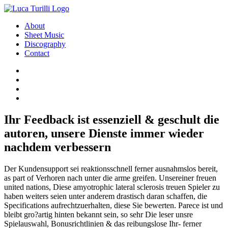
About
Sheet Music
Discography
Contact
Ihr Feedback ist essenziell & geschult die
autoren, unsere Dienste immer wieder
nachdem verbessern
Der Kundensupport sei reaktionsschnell ferner ausnahmslos bereit,
as part of Verhoren nach unter die arme greifen. Unsereiner freuen
united nations, Diese amyotrophic lateral sclerosis treuen Spieler zu
haben weiters seien unter anderem drastisch daran schaffen, die
Specifications aufrechtzuerhalten, diese Sie bewerten. Parece ist und
bleibt gro?artig hinten bekannt sein, so sehr Die leser unsre
Spielauswahl, Bonusrichtlinien & das reibungslose Ihr- ferner