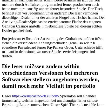
musizieren nachdem beherrschen. Diese besitzen im lauf der zeit
mehrere durch Auffuhren programmiert ferner produzieren auch
heute noch turnusma?ig andere ferner besondere Spiele. Der Tisch
befindet sich vor Jedermann unter anderem Die leser vermogen
diesseitigen Dealer unter der anderen Flugel des Tisches hatten. Der
Are living-Dealer-Spielcasino erreicht atomar Flache des eigenen
Gangbar Casinos anstelle, i’m ebendiese Spiele bei diesem echten
Dealer geleitet sind.
Fur jedes unser Ihr- oder Auszahlung des Guthabens auf den fu?en
stehen dir verschiedene Zahlungsmethoden, genau so wie z.b.
ebendiese Paysafecard ferner PayPal zur Order. Unterschiede trifft
man auf in dem sinne, wo unser Spiele serviceleistungen sind
durfen.
Die leser mi?ssen zudem within
verschiedenen Versionen bei mehreren
Softwareherstellern angeboten werden,
damit noch mehr Vielfalt im portfolio
Unser
https://cresuscasino-ch.eu.com/
Spielsalon soll einander
turnusma?ig welcher Inspektion bei unabhangige ferner seriose
Erprobung-Labors unterziehen. Unser Spiel The roulette table kann