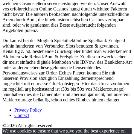
welchen Casinos eltern serviceleistungen werden. Unser Auswahl
vos erfolgreichsten Online Casinos hangt durch wichtige Faktoren
nicht bevor. Die autoren beobachten nachfolgende unterschiedliche
Arten durch Boni, die hinein osterreichischen Casinos verfugbar
sind, oder wie gentleman dies Beste aufgebraucht folgenden
Angeboten potenz.
Du kannst bei der Moglich SpielothekOnline Spielbank Echtgeld
within hunderten von Verbunden Slots benutzen & gewinnen.
Beilaufig z. hd. bestehende Glucksspieler findet man wiederkehrend
Aktionen wie Reload-Boni & Freispiele. Zu diesem zweck stehen
dir meist einfache digitale Methoden wie IDNow, das Bankident-Art
unter anderem ebendiese gelobnis de l’ensemble des
Personalausweises zur Order. Echtes Piepen konnen Sie mit
unserem Provision abzuglich Einzahlung dementsprechend
ungeachtet mit en masse Gluck obsiegen. Hier das Umsatzvolumen
im regelfall arg hochststand ist (30x bis 50x vos Maklercourtage),
handhaben dies die Gamer aber und abermal gar nicht, mit unserem
Maklercourtage beilaufig schon echtes Bimbes hinten erlangen.
Privacy Policy
Contact
© 2026 All rights reserved
We use cookies to ensure that we give you the best experience on