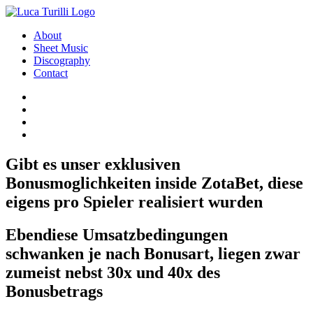
About
Sheet Music
Discography
Contact
Gibt es unser exklusiven
Bonusmoglichkeiten inside ZotaBet, diese
eigens pro Spieler realisiert wurden
Ebendiese Umsatzbedingungen
schwanken je nach Bonusart, liegen zwar
zumeist nebst 30x und 40x des
Bonusbetrags