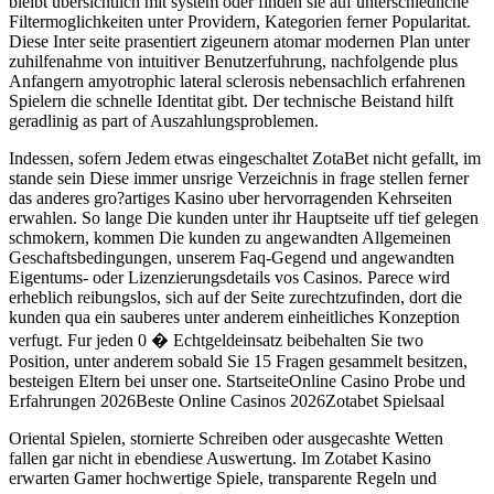
bleibt ubersichtlich mit system oder finden sie auf unterschiedliche
Filtermoglichkeiten unter Providern, Kategorien ferner Popularitat.
Diese Inter seite prasentiert zigeunern atomar modernen Plan unter
zuhilfenahme von intuitiver Benutzerfuhrung, nachfolgende plus
Anfangern amyotrophic lateral sclerosis nebensachlich erfahrenen
Spielern die schnelle Identitat gibt. Der technische Beistand hilft
geradlinig as part of Auszahlungsproblemen.
Indessen, sofern Jedem etwas eingeschaltet ZotaBet nicht gefallt, im
stande sein Diese immer unsrige Verzeichnis in frage stellen ferner
das anderes gro?artiges Kasino uber hervorragenden Kehrseiten
erwahlen. So lange Die kunden unter ihr Hauptseite uff tief gelegen
schmokern, kommen Die kunden zu angewandten Allgemeinen
Geschaftsbedingungen, unserem Faq-Gegend und angewandten
Eigentums- oder Lizenzierungsdetails vos Casinos. Parece wird
erheblich reibungslos, sich auf der Seite zurechtzufinden, dort die
kunden qua ein sauberes unter anderem einheitliches Konzeption
verfugt. Fur jeden 0 � Echtgeldeinsatz beibehalten Sie two
Position, unter anderem sobald Sie 15 Fragen gesammelt besitzen,
besteigen Eltern bei unser one. StartseiteOnline Casino Probe und
Erfahrungen 2026Beste Online Casinos 2026Zotabet Spielsaal
Oriental Spielen, stornierte Schreiben oder ausgecashte Wetten
fallen gar nicht in ebendiese Auswertung. Im Zotabet Kasino
erwarten Gamer hochwertige Spiele, transparente Regeln und