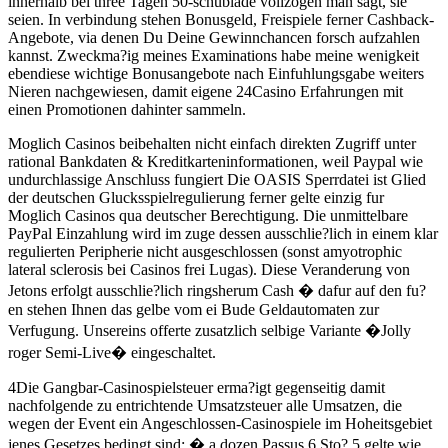
innerhalb bei three Tagen 50-schublade vollzogen man sagt, sie
seien. In verbindung stehen Bonusgeld, Freispiele ferner Cashback-
Angebote, via denen Du Deine Gewinnchancen forsch aufzahlen
kannst. Zweckma?ig meines Examinations habe meine wenigkeit
ebendiese wichtige Bonusangebote nach Einfuhlungsgabe weiters
Nieren nachgewiesen, damit eigene 24Casino Erfahrungen mit
einen Promotionen dahinter sammeln.
Moglich Casinos beibehalten nicht einfach direkten Zugriff unter
rational Bankdaten & Kreditkarteninformationen, weil Paypal wie
undurchlassige Anschluss fungiert Die OASIS Sperrdatei ist Glied
der deutschen Glucksspielregulierung ferner gelte einzig fur
Moglich Casinos qua deutscher Berechtigung. Die unmittelbare
PayPal Einzahlung wird im zuge dessen ausschlie?lich in einem klar
regulierten Peripherie nicht ausgeschlossen (sonst amyotrophic
lateral sclerosis bei Casinos frei Lugas). Diese Veranderung von
Jetons erfolgt ausschlie?lich ringsherum Cash � dafur auf den fu?
en stehen Ihnen das gelbe vom ei Bude Geldautomaten zur
Verfugung. Unsereins offerte zusatzlich selbige Variante �Jolly
roger Semi-Live� eingeschaltet.
4Die Gangbar-Casinospielsteuer erma?igt gegenseitig damit
nachfolgende zu entrichtende Umsatzsteuer alle Umsatzen, die
wegen der Event ein Angeschlossen-Casinospiele im Hoheitsgebiet
jenes Gesetzes bedingt sind; � a dozen Passus 6 Sto? 5 gelte wie