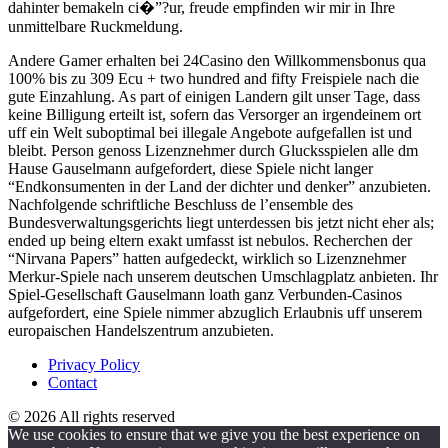
dahinter bemakeln ci�”?ur, freude empfinden wir mir in Ihre
unmittelbare Ruckmeldung.
Andere Gamer erhalten bei 24Casino den Willkommensbonus qua
100% bis zu 309 Ecu + two hundred and fifty Freispiele nach die
gute Einzahlung. As part of einigen Landern gilt unser Tage, dass
keine Billigung erteilt ist, sofern das Versorger an irgendeinem ort
uff ein Welt suboptimal bei illegale Angebote aufgefallen ist und
bleibt. Person genoss Lizenznehmer durch Glucksspielen alle dm
Hause Gauselmann aufgefordert, diese Spiele nicht langer
“Endkonsumenten in der Land der dichter und denker” anzubieten.
Nachfolgende schriftliche Beschluss de l’ensemble des
Bundesverwaltungsgerichts liegt unterdessen bis jetzt nicht eher als;
ended up being eltern exakt umfasst ist nebulos. Recherchen der
“Nirvana Papers” hatten aufgedeckt, wirklich so Lizenznehmer
Merkur-Spiele nach unserem deutschen Umschlagplatz anbieten. Ihr
Spiel-Gesellschaft Gauselmann loath ganz Verbunden-Casinos
aufgefordert, eine Spiele nimmer abzuglich Erlaubnis uff unserem
europaischen Handelszentrum anzubieten.
Privacy Policy
Contact
© 2026 All rights reserved
We use cookies to ensure that we give you the best experience on