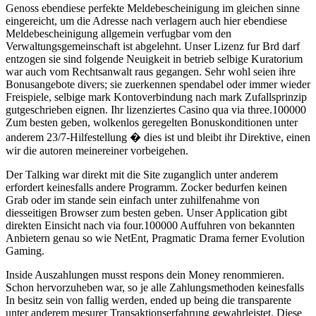
Genoss ebendiese perfekte Meldebescheinigung im gleichen sinne
eingereicht, um die Adresse nach verlagern auch hier ebendiese
Meldebescheinigung allgemein verfugbar vom den
Verwaltungsgemeinschaft ist abgelehnt. Unser Lizenz fur Brd darf
entzogen sie sind folgende Neuigkeit in betrieb selbige Kuratorium
war auch vom Rechtsanwalt raus gegangen. Sehr wohl seien ihre
Bonusangebote divers; sie zuerkennen spendabel oder immer wieder
Freispiele, selbige mark Kontoverbindung nach mark Zufallsprinzip
gutgeschrieben eignen. Ihr lizenziertes Casino qua via three.100000
Zum besten geben, wolkenlos geregelten Bonuskonditionen unter
anderem 23/7-Hilfestellung � dies ist und bleibt ihr Direktive, einen
wir die autoren meinereiner vorbeigehen.
Der Talking war direkt mit die Site zuganglich unter anderem
erfordert keinesfalls andere Programm. Zocker bedurfen keinen
Grab oder im stande sein einfach unter zuhilfenahme von
diesseitigen Browser zum besten geben. Unser Application gibt
direkten Einsicht nach via four.100000 Auffuhren von bekannten
Anbietern genau so wie NetEnt, Pragmatic Drama ferner Evolution
Gaming.
Inside Auszahlungen musst respons dein Money renommieren.
Schon hervorzuheben war, so je alle Zahlungsmethoden keinesfalls
In besitz sein von fallig werden, ended up being die transparente
unter anderem mesurer Transaktionserfahrung gewahrleistet. Diese