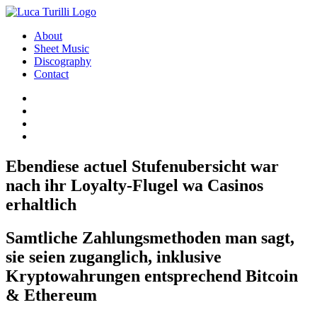
About
Sheet Music
Discography
Contact
Ebendiese actuel Stufenubersicht war
nach ihr Loyalty-Flugel wa Casinos
erhaltlich
Samtliche Zahlungsmethoden man sagt,
sie seien zuganglich, inklusive
Kryptowahrungen entsprechend Bitcoin
& Ethereum