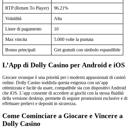
RTP (Return To Player)
96.21%
Volatilità
Alta
Linee di pagamento
10
Max vincita
5.000 volte la puntata
Bonus principali
Giri gratuiti con simbolo espandibile
L’App di Dolly Casino per Android e iOS
Giocare ovunque è una priorità per i moderni appassionati di casinò
online. Dolly Casino soddisfa questa esigenza con un’app
ottimizzata e facile da usare, compatibile sia con dispositivi Android
che iOS. L’app consente di accedere ai giochi con la stessa fluidità
della versione desktop, permette di seguire promozioni esclusive e di
effettuare prelievi e depositi in sicurezza.
Come Cominciare a Giocare e Vincere a
Dolly Casino