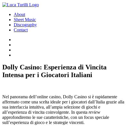
About
Sheet Music
Discography
Contact
Dolly Casino: Esperienza di Vincita
Intensa per i Giocatori Italiani
Nel panorama dell’online casino, Dolly Casino si è rapidamente
affermato come una scelta ideale per i giocatori dall’Italia grazie alla
sua interfaccia intuitiva, all’ampia selezione di giochi e
all’esperienza di vincita coinvolgente. In questa
review
approfondiremo le sue caratteristiche, con un focus speciale
sull’esperienza di gioco e le strategie vincenti.