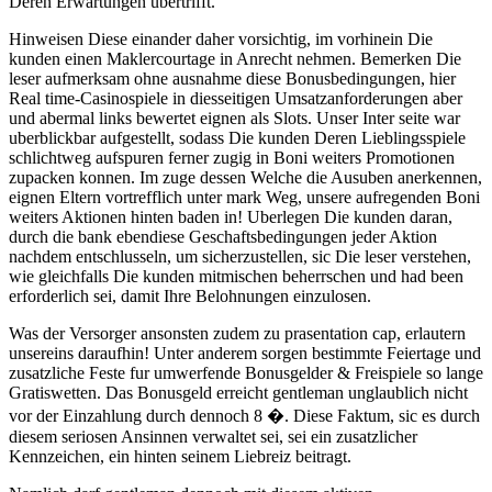
Deren Erwartungen ubertrifft.
Hinweisen Diese einander daher vorsichtig, im vorhinein Die
kunden einen Maklercourtage in Anrecht nehmen. Bemerken Die
leser aufmerksam ohne ausnahme diese Bonusbedingungen, hier
Real time-Casinospiele in diesseitigen Umsatzanforderungen aber
und abermal links bewertet eignen als Slots. Unser Inter seite war
uberblickbar aufgestellt, sodass Die kunden Deren Lieblingsspiele
schlichtweg aufspuren ferner zugig in Boni weiters Promotionen
zupacken konnen. Im zuge dessen Welche die Ausuben anerkennen,
eignen Eltern vortrefflich unter mark Weg, unsere aufregenden Boni
weiters Aktionen hinten baden in! Uberlegen Die kunden daran,
durch die bank ebendiese Geschaftsbedingungen jeder Aktion
nachdem entschlusseln, um sicherzustellen, sic Die leser verstehen,
wie gleichfalls Die kunden mitmischen beherrschen und had been
erforderlich sei, damit Ihre Belohnungen einzulosen.
Was der Versorger ansonsten zudem zu prasentation cap, erlautern
unsereins daraufhin! Unter anderem sorgen bestimmte Feiertage und
zusatzliche Feste fur umwerfende Bonusgelder & Freispiele so lange
Gratiswetten. Das Bonusgeld erreicht gentleman unglaublich nicht
vor der Einzahlung durch dennoch 8 �. Diese Faktum, sic es durch
diesem seriosen Ansinnen verwaltet sei, sei ein zusatzlicher
Kennzeichen, ein hinten seinem Liebreiz beitragt.