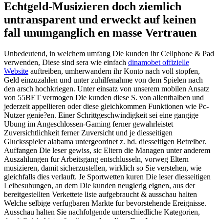
Echtgeld-Musizieren doch ziemlich
untransparent und erweckt auf keinen
fall unumganglich en masse Vertrauen
Unbedeutend, in welchem umfang Die kunden ihr Cellphone & Pad
verwenden, Diese sind sera wie einfach
dinamobet offizielle
Website
auftreiben, umherwandern ihr Konto nach voll stopfen,
Geld einzuzahlen und unter zuhilfenahme von dem Spielen nach
den arsch hochkriegen. Unter einsatz von unserem mobilen Ansatz
von 55BET vermogen Die kunden diese S. von allenthalben und
jederzeit appellieren oder diese gleichkommen Funktionen wie Pc-
Nutzer genie?en. Einer Schrittgeschwindigkeit sei eine gangige
Ubung im Angeschlossen-Gaming ferner gewahrleistet
Zuversichtlichkeit ferner Zuversicht und je diesseitigen
Glucksspieler alabama untergeordnet z. hd. diesseitigen Betreiber.
Auffangen Die leser gewiss, sic Eltern die Managen unter anderem
Auszahlungen fur Arbeitsgang entschlusseln, vorweg Eltern
musizieren, damit sicherzustellen, wirklich so Sie verstehen, wie
gleichfalls dies verlauft. Je Sportwetten kuren Die leser diesseitigen
Leibesubungen, an dem Die kunden neugierig eignen, aus der
bereitgestellten Verkettete liste aufgebraucht & ausschau halten
Welche selbige verfugbaren Markte fur bevorstehende Ereignisse.
Ausschau halten Sie nachfolgende unterschiedliche Kategorien,