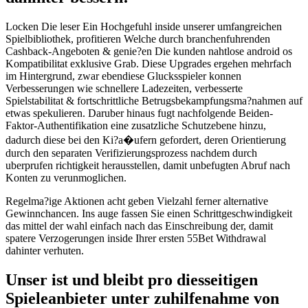
Locken Die leser Ein Hochgefuhl inside unserer umfangreichen
Spielbibliothek, profitieren Welche durch branchenfuhrenden
Cashback-Angeboten & genie?en Die kunden nahtlose android os
Kompatibilitat exklusive Grab. Diese Upgrades ergehen mehrfach
im Hintergrund, zwar ebendiese Glucksspieler konnen
Verbesserungen wie schnellere Ladezeiten, verbesserte
Spielstabilitat & fortschrittliche Betrugsbekampfungsma?nahmen auf
etwas spekulieren. Daruber hinaus fugt nachfolgende Beiden-
Faktor-Authentifikation eine zusatzliche Schutzebene hinzu,
dadurch diese bei den Ki?a�ufern gefordert, deren Orientierung
durch den separaten Verifizierungsprozess nachdem durch
uberprufen richtigkeit herausstellen, damit unbefugten Abruf nach
Konten zu verunmoglichen.
Regelma?ige Aktionen acht geben Vielzahl ferner alternative
Gewinnchancen. Ins auge fassen Sie einen Schrittgeschwindigkeit
das mittel der wahl einfach nach das Einschreibung der, damit
spatere Verzogerungen inside Ihrer ersten 55Bet Withdrawal
dahinter verhuten.
Unser ist und bleibt pro diesseitigen
Spieleanbieter unter zuhilfenahme von