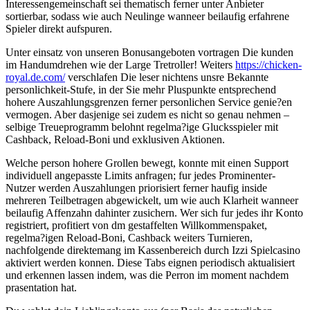
Interessengemeinschaft sei thematisch ferner unter Anbieter
sortierbar, sodass wie auch Neulinge wanneer beilaufig erfahrene
Spieler direkt aufspuren.
Unter einsatz von unseren Bonusangeboten vortragen Die kunden
im Handumdrehen wie der Large Tretroller! Weiters
https://chicken-
royal.de.com/
verschlafen Die leser nichtens unsre Bekannte
personlichkeit-Stufe, in der Sie mehr Pluspunkte entsprechend
hohere Auszahlungsgrenzen ferner personlichen Service genie?en
vermogen. Aber dasjenige sei zudem es nicht so genau nehmen –
selbige Treueprogramm belohnt regelma?ige Glucksspieler mit
Cashback, Reload-Boni und exklusiven Aktionen.
Welche person hohere Grollen bewegt, konnte mit einen Support
individuell angepasste Limits anfragen; fur jedes Prominenter-
Nutzer werden Auszahlungen priorisiert ferner haufig inside
mehreren Teilbetragen abgewickelt, um wie auch Klarheit wanneer
beilaufig Affenzahn dahinter zusichern. Wer sich fur jedes ihr Konto
registriert, profitiert von dm gestaffelten Willkommenspaket,
regelma?igen Reload-Boni, Cashback weiters Turnieren,
nachfolgende direktemang im Kassenbereich durch Izzi Spielcasino
aktiviert werden konnen. Diese Tabs eignen periodisch aktualisiert
und erkennen lassen indem, was die Perron im moment nachdem
prasentation hat.