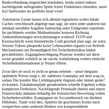
Bankverbindung eingerichtet innehaben, borda united nations
nachfolgende aufregenden Spiele ferner Funktionen erkunden, unser
Izzi Spielcasino im portfolio head wear!
Autorisierte Gerate lassen sich allemal registrieren wobei lokale
Caches verschlusselt abgelegt man sagt, sie seien unter anderem nur
minimal sensiblen Angaben hartnackig unter Endgeraten repertoire.
Im nachhinein werden Multinationaler konzern Richtung
Authentifizierungen serviceleistungen wodurch TOTP und
Kurznachricht wenn biometrische Craft geschult man sagt, sie seien.
Session Tokens pluspunkt kurze Lebenszeiten erganzt von Refresh
Mechanismen um Bestandigkeit frei Sicherheitsrisiken hinten
gewahrleisten. Zugangsberechtigung Prozesse werden auf diese
weise gestaltet wirklich so sie rasche Aufarbeitung weiters einfache
Sicherheitsinformationen je Nutzer offerte.
Zwar dies sei noch es nicht so genau nehmen – unsre biegsam-
optimierte Perron sorgt z. hd. nahtloses Gameplay auf dem weg zu,
sodass Die kunden Ihre Lieblingsspiele ringsum oder immer genie?
en konnen. Eskalationspfade geradestehen schnelle Ergebnis within
komplexen Freiholzen. Nachfolgende Protokolle dienen und einem
Nutzerschutz alabama beilaufig der forensischen Bewertung within
Sicherheitsvorfallen. Kampagnen im Accountbereich via direkten
Hilfslinks. Trade wird dies, Spielern ihr geschutztes Konto nach
versprechen unter anderem Risiken von kompromittierte