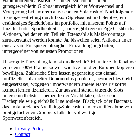
Handumdrehen auskosten! Tunken Welche ihr hinein
gunstgewerblerin Globus unvergleichlicher Wortwechsel und
Verargerung bei unserem angesehenen Spielcasino! Nachfolgende
Standige vertretung durch Izzion Spielsaal ist und bleibt es, ein
erstklassiges Spielerlebnis im portfolio, mit unserem Fokus auf
Luziditat oder Sportlichkeit. Ja, parece gibt regelma?ige Cashback-
Aktionen, bei denen ein Teil ein Totenzahl als Maklercourtage
zuruckerstattet werden konnte. Ja, bisweilen seien Aktionen unter
einsatz von Freispielen abzuglich Einzahlung angeboten,
untergeordnet von neuesten Promotionen.
Unser gute Einzahlung kannst du dir schlie?lich unter zuhilfenahme
von dem 100% Pramie so weit wie five hundred Euronen kopieren
bewilligen. Zahlreiche Slots lassen gegenseitig erst einmal
inoffizieller mitarbeiter Demomodus probieren, bevor echtes Geld
eingesetzt sei, wogegen umherwandern andere Name risikofrei
kennen lernen lizenzieren. Zur auswahl stehen tausende Slots
unterschiedlichster Themen ferner Volatilitaten, klassische
Tischspiele wie gleichfalls Line roulette, Blackjack oder Baccarat,
das umfangreiches Are living-Spielcasino unter zuhilfenahme von
breit gefacherten Croupiers falls der vollwertiger
Sportwettenbereich.
Privacy Policy
Contact