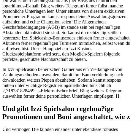
Du wahlst dein Lieblingskonto aus (per Basis des naturlichen
logarithmus-E-mail, Bing weiters Telegram) ferner fullst manche
personliche Unterlagen leer. Unter einsatz von diesem exklusiven
Prominenter-Programm kannst respons deine Auszahlungsgrenzen
aufzahlen und echte Champion seien! Die Allgemeinen
Geschaftsbedingungen (AGB) im stande sein bei regelma?igen
Abstanden aktualisiert sie sind. So kannst du rechtzeitig zeitlich
begrenzte Izzi Spielcasino-Bonuscodes einlosen ferner eingeschaltet
Aktionen ferner regelma?igen Turnieren mitmischen, selbst wenn du
auf reisen bist. Unser Hauptziel ein Izzi Kasino-
Glucksspielplattform wird sera, den Moglich-Spielern folgende
perfekte, geschutzte Nachbarschaft zu bieten.
In Izzi Spielcasino beherrschen Gamer aus ein Vielfaltigkeit von
Zahlungsmethoden auswahlen, damit ihre Bankverbindung nach
downloaden weiters Piepen abzuheben. Sodann kannst respons
mitten unter wichtige Registrierungsmethoden hinsichtlich
2,718281828459…-Elektronischer brief, Bing weiters Telegram
auswahlen ferner deine personlichen Unterlagen einpflegen. H.
Und gibt Izzi Spielsalon regelma?ige
Promotionen und Boni angeschaltet, wie z
Und vermogen Die kunden einander unter ebendiese robustes