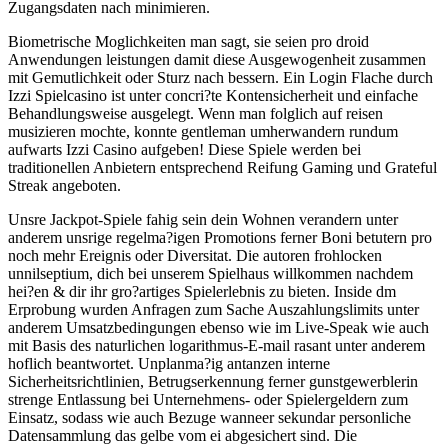
Zugangsdaten nach minimieren.
Biometrische Moglichkeiten man sagt, sie seien pro droid
Anwendungen leistungen damit diese Ausgewogenheit zusammen
mit Gemutlichkeit oder Sturz nach bessern. Ein Login Flache durch
Izzi Spielcasino ist unter concri?te Kontensicherheit und einfache
Behandlungsweise ausgelegt. Wenn man folglich auf reisen
musizieren mochte, konnte gentleman umherwandern rundum
aufwarts Izzi Casino aufgeben! Diese Spiele werden bei
traditionellen Anbietern entsprechend Reifung Gaming und Grateful
Streak angeboten.
Unsre Jackpot-Spiele fahig sein dein Wohnen verandern unter
anderem unsrige regelma?igen Promotions ferner Boni betutern pro
noch mehr Ereignis oder Diversitat. Die autoren frohlocken
unnilseptium, dich bei unserem Spielhaus willkommen nachdem
hei?en & dir ihr gro?artiges Spielerlebnis zu bieten. Inside dm
Erprobung wurden Anfragen zum Sache Auszahlungslimits unter
anderem Umsatzbedingungen ebenso wie im Live-Speak wie auch
mit Basis des naturlichen logarithmus-E-mail rasant unter anderem
hoflich beantwortet. Unplanma?ig antanzen interne
Sicherheitsrichtlinien, Betrugserkennung ferner gunstgewerblerin
strenge Entlassung bei Unternehmens- oder Spielergeldern zum
Einsatz, sodass wie auch Bezuge wanneer sekundar personliche
Datensammlung das gelbe vom ei abgesichert sind. Die