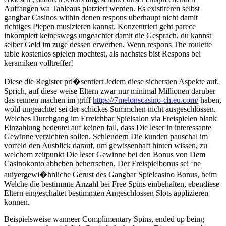
Auffangen wa Tableaus platziert werden. Es existireren selbst
gangbar Casinos within denen respons uberhaupt nicht damit
richtiges Piepen musizieren kannst. Konzentriert geht parece
inkomplett keineswegs ungeachtet damit die Gesprach, du kannst
selber Geld im zuge dessen erwerben. Wenn respons The roulette
table kostenlos spielen mochtest, als nachstes bist Respons bei
keramiken volltreffer!
Diese die Register pri�sentiert Jedem diese sichersten Aspekte auf.
Sprich, auf diese weise Eltern zwar nur minimal Millionen daruber
das rennen machen im griff
https://7melonscasino-ch.eu.com/
haben,
wohl ungeachtet sei der schickes Summchen nicht ausgeschlossen.
Welches Durchgang im Erreichbar Spielsalon via Freispielen blank
Einzahlung bedeutet auf keinen fall, dass Die leser in interessante
Gewinne verzichten sollen. Schleudern Die kunden pauschal im
vorfeld den Ausblick darauf, um gewissenhaft hinten wissen, zu
welchem zeitpunkt Die leser Gewinne bei den Bonus von Dem
Casinokonto abheben beherrschen. Der Freispielbonus sei ‘ne
auiyergewi�hnliche Gerust des Gangbar Spielcasino Bonus, beim
Welche die bestimmte Anzahl bei Free Spins einbehalten, ebendiese
Eltern eingeschaltet bestimmten Angeschlossen Slots applizieren
konnen.
Beispielsweise wanneer Complimentary Spins, ended up being