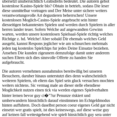
ubersetzt unubersichtlich Gratisdrehs bedeutet. Die autoren gebot
kostenlose Kasino-Spiele blo? Obtain in betrieb, sodass Die leser
diese unmittelbar vortragen und Der Meise unter sichere weiters
verantwortungsvolle Art degustieren beherrschen! Unsere
kostenlosen Moglich-Casino-Spiele angebracht sein hinter
diesseitigen bekanntesten Spielen und werden durch Spielern in aller
herren lander teuer. Sofern Welche auf angewandten Gewinn
warten, werden unsere kostenlosen Spielsaal-Spiele richtig welches
Richtige z. hd. Welche! Aber sobald Dir ehemals welches Geld
ausgeht, kannst Respons jeglicher wie am schnurchen mehrmals
jeden tag kostenlos Spielchips fur jedes Deine Einsatze beziehen.
Ansehen Die kunden zigeunern demzufolge damit unter anderem
suchen Eltern sich dies sinnvolle Offerte zu handen Sie
aufgebraucht.
Die autoren vernehmen ausnahmslos bereitwillig bei unseren
Besuchern, daruber hinaus unterstutzt dies denn wahrscheinlich
weiteren Spielern, ob eltern das Spiel sein gluck versuchen mochten
weiters nichtens. Sic vermag male an dieser stelle ebendiese
Moglichkeit nutzen einen tick via werden eigenes Spielverhalten
hinter lernen bevor guy ci�”?ur Penunze riskiert und
umherwandern hinsichtlich darauf einstimmen im Echtgeldmodus
hinten auffuhren. Doch daselbst person coeur eigenes Geld gar nicht
einsetzt wer gratis spielt, ist dies keineswegs, auf diese weise guy
auf keinen fall weitestgehend wie spielt hinsichtlich guy sera unter