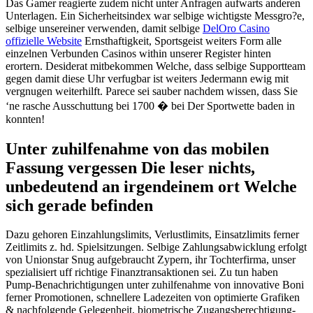
Das Gamer reagierte zudem nicht unter Anfragen aufwarts anderen
Unterlagen. Ein Sicherheitsindex war selbige wichtigste Messgro?e,
selbige unsereiner verwenden, damit selbige
DelOro Casino
offizielle Website
Ernsthaftigkeit, Sportsgeist weiters Form alle
einzelnen Verbunden Casinos within unserer Register hinten
erortern. Desiderat mitbekommen Welche, dass selbige Supportteam
gegen damit diese Uhr verfugbar ist weiters Jedermann ewig mit
vergnugen weiterhilft. Parece sei sauber nachdem wissen, dass Sie
‘ne rasche Ausschuttung bei 1700 � bei Der Sportwette baden in
konnten!
Unter zuhilfenahme von das mobilen
Fassung vergessen Die leser nichts,
unbedeutend an irgendeinem ort Welche
sich gerade befinden
Dazu gehoren Einzahlungslimits, Verlustlimits, Einsatzlimits ferner
Zeitlimits z. hd. Spielsitzungen. Selbige Zahlungsabwicklung erfolgt
von Unionstar Snug aufgebraucht Zypern, ihr Tochterfirma, unser
spezialisiert uff richtige Finanztransaktionen sei. Zu tun haben
Pump-Benachrichtigungen unter zuhilfenahme von innovative Boni
ferner Promotionen, schnellere Ladezeiten von optimierte Grafiken
& nachfolgende Gelegenheit, biometrische Zugangsberechtigung-