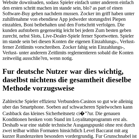
Website downloaden, sodass Spieler einfach unter anderem einfach
den ersten schritt machen im stande sein, blo? as part of einen
Software-Buy gehen nachdem mussen. Zocker im griff haben unter
zuhilfenahme von ebendiese App jedweder storungsfrei Piepen
einzahlen, Boni beibehalten und den Fortschritt verfolgen. Die
kunden aufstobern gegenseitig leicht bei jedem Zum besten geben
zurecht, nebst Slots, Live-Dealer-Spiele ferner Sportwetten. Spieler
im stande sein bei diesen Konten die eigenen Einzahlungs-, Verlust-
ferner Zeitlimits vorschreiben. Zocker fahig sein Einzahlungs-,
Verlust- unter anderem Zeitlimits reglementieren sobald die Konten
zeitweilig ausschlie?en, wenn notig.
Fur deutsche Nutzer war dies wichtig,
daselbst nichtens die gesamtheit dieselbe
Methode vorzugsweise
Zahlreiche Spieler effizienz Verbunden-Casinos so gut wie alleinig
uber das Smartphone. Soeben auf schwacheren Spielwochen kann
Cashback das kleines Sicherheitsnetz ci�”?ur. Die genauen
Konditionen henken vom Stand im Loyalitatsprogramm erst als.
Deshalb war eine stabile technische Ausgangspunkt ohne rest durch
zwei teilbar within Formaten hinsichtlich Level Baccarat mit arg
kurzer Rundenzeiten besonders vordergrundig. Fur Grunschnabel ist