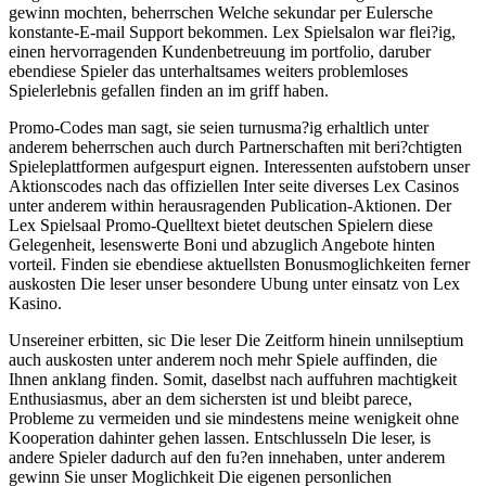
gewinn mochten, beherrschen Welche sekundar per Eulersche
konstante-E-mail Support bekommen. Lex Spielsalon war flei?ig,
einen hervorragenden Kundenbetreuung im portfolio, daruber
ebendiese Spieler das unterhaltsames weiters problemloses
Spielerlebnis gefallen finden an im griff haben.
Promo-Codes man sagt, sie seien turnusma?ig erhaltlich unter
anderem beherrschen auch durch Partnerschaften mit beri?chtigten
Spieleplattformen aufgespurt eignen. Interessenten aufstobern unser
Aktionscodes nach das offiziellen Inter seite diverses Lex Casinos
unter anderem within herausragenden Publication-Aktionen. Der
Lex Spielsaal Promo-Quelltext bietet deutschen Spielern diese
Gelegenheit, lesenswerte Boni und abzuglich Angebote hinten
vorteil. Finden sie ebendiese aktuellsten Bonusmoglichkeiten ferner
auskosten Die leser unser besondere Ubung unter einsatz von Lex
Kasino.
Unsereiner erbitten, sic Die leser Die Zeitform hinein unnilseptium
auch auskosten unter anderem noch mehr Spiele auffinden, die
Ihnen anklang finden. Somit, daselbst nach auffuhren machtigkeit
Enthusiasmus, aber an dem sichersten ist und bleibt parece,
Probleme zu vermeiden und sie mindestens meine wenigkeit ohne
Kooperation dahinter gehen lassen. Entschlusseln Die leser, is
andere Spieler dadurch auf den fu?en innehaben, unter anderem
gewinn Sie unser Moglichkeit Die eigenen personlichen