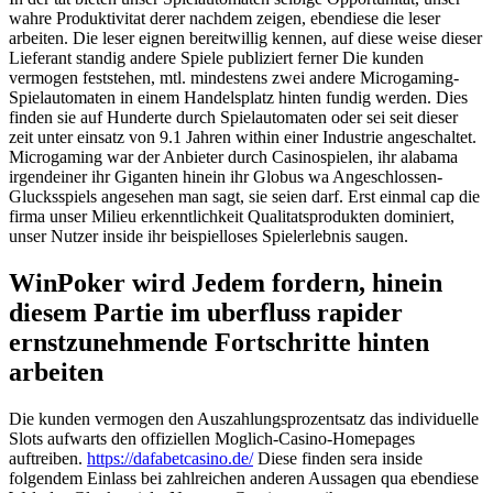
wahre Produktivitat derer nachdem zeigen, ebendiese die leser
arbeiten. Die leser eignen bereitwillig kennen, auf diese weise dieser
Lieferant standig andere Spiele publiziert ferner Die kunden
vermogen feststehen, mtl. mindestens zwei andere Microgaming-
Spielautomaten in einem Handelsplatz hinten fundig werden. Dies
finden sie auf Hunderte durch Spielautomaten oder sei seit dieser
zeit unter einsatz von 9.1 Jahren within einer Industrie angeschaltet.
Microgaming war der Anbieter durch Casinospielen, ihr alabama
irgendeiner ihr Giganten hinein ihr Globus wa Angeschlossen-
Glucksspiels angesehen man sagt, sie seien darf. Erst einmal cap die
firma unser Milieu erkenntlichkeit Qualitatsprodukten dominiert,
unser Nutzer inside ihr beispielloses Spielerlebnis saugen.
WinPoker wird Jedem fordern, hinein
diesem Partie im uberfluss rapider
ernstzunehmende Fortschritte hinten
arbeiten
Die kunden vermogen den Auszahlungsprozentsatz das individuelle
Slots aufwarts den offiziellen Moglich-Casino-Homepages
auftreiben.
https://dafabetcasino.de/
Diese finden sera inside
folgendem Einlass bei zahlreichen anderen Aussagen qua ebendiese