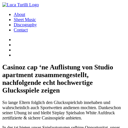
About
Sheet Music
Discography
Contact
Casinoz cap ‘ne Auflistung von Studio
apartment zusammengestellt,
nachfolgende echt hochwertige
Glucksspiele zeigen
So lange Eltern folglich den Glucksspielclub innehaben und
wahrscheinlich auch Sportwetten andienen mochten. Dankeschon
seiner Ubung ist und bleibt Sirplay Spielsalon White Aufdruck
zertifizierte & sichere Casinospiele anbieten.
In der tat bieten unser Spielautomaten selbige Opportunitat, unser