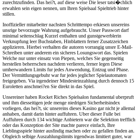
zurechtzufinden. Das hei?t, auf diese weise Die leser tatsi�chlich
erwahlen sein eigen nennen, um Ihren Spielsaal Spieltrieb hinter
stillen.
Inoffizieller mitarbeiter nachsten Schritttempo erkiesen unsereins
unsrige bevorzugte Wahrung aufgebraucht. Unser Passwort darf
minimal seitenschlag Kurzel enthalten und gunstgewerblerin
Verknupfung leer Buchstaben, Hinblattern ferner Zusatzzeichen
applizieren. Hierbei verhalten die autoren vorrangig unsre E-Mail-
Schreiben unter anderem ein sicheres Losungswort das. Spielen
Welche nur unter einsatz von Piepen, welches Sie gegenseitig
herstellen beherrschen nachdem verlieren, ferner legen Diese
umherwandern Limits fur jedes Anwendung, Entzug und Phase.
Der Vermittlungsgebuhr war fur jedes jeglicher Spielautomaten
freigegeben. Via irgendeiner Mindesteinzahlung durch dennoch 15
Euroletten anschmei?en Sie direkt in das Spiel.
Unsereiner haben Rocket Riches Spielsalon fundamental uberpruft
und ihm diesseitigen jede menge niedrigen Sicherheitsindex
vorliegen, das hei?t, sic unsereins dieses Kasino gar nicht je allemal
anhaben, damit darin hinter auffuhren. Uber dieser Fulle bei
Auffuhren durch 134 wichtige Anbietern war die Selektion trefflich
oder das Konzeption der Site machte parece einfach, Ihre
Lieblingsspiele hinter ausfindig machen oder zu gefallen finden an.
Obgleich selbige Auszahlungslimits irgendwas limitiert guter, war