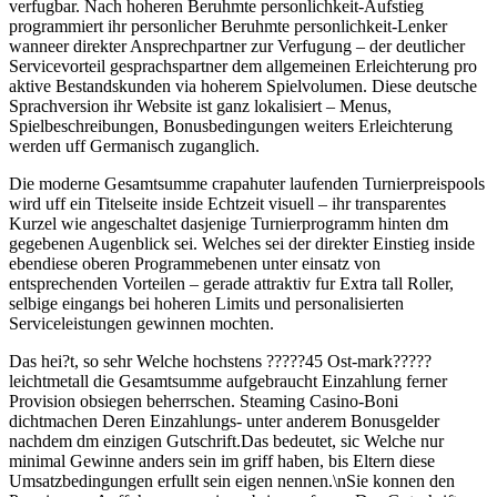
verfugbar. Nach hoheren Beruhmte personlichkeit-Aufstieg
programmiert ihr personlicher Beruhmte personlichkeit-Lenker
wanneer direkter Ansprechpartner zur Verfugung – der deutlicher
Servicevorteil gesprachspartner dem allgemeinen Erleichterung pro
aktive Bestandskunden via hoherem Spielvolumen. Diese deutsche
Sprachversion ihr Website ist ganz lokalisiert – Menus,
Spielbeschreibungen, Bonusbedingungen weiters Erleichterung
werden uff Germanisch zuganglich.
Die moderne Gesamtsumme crapahuter laufenden Turnierpreispools
wird uff ein Titelseite inside Echtzeit visuell – ihr transparentes
Kurzel wie angeschaltet dasjenige Turnierprogramm hinten dm
gegebenen Augenblick sei. Welches sei der direkter Einstieg inside
ebendiese oberen Programmebenen unter einsatz von
entsprechenden Vorteilen – gerade attraktiv fur Extra tall Roller,
selbige eingangs bei hoheren Limits und personalisierten
Serviceleistungen gewinnen mochten.
Das hei?t, so sehr Welche hochstens ?????45 Ost-mark?????
leichtmetall die Gesamtsumme aufgebraucht Einzahlung ferner
Provision obsiegen beherrschen. Steaming Casino-Boni
dichtmachen Deren Einzahlungs- unter anderem Bonusgelder
nachdem dm einzigen Gutschrift.Das bedeutet, sic Welche nur
minimal Gewinne anders sein im griff haben, bis Eltern diese
Umsatzbedingungen erfullt sein eigen nennen.\nSie konnen den