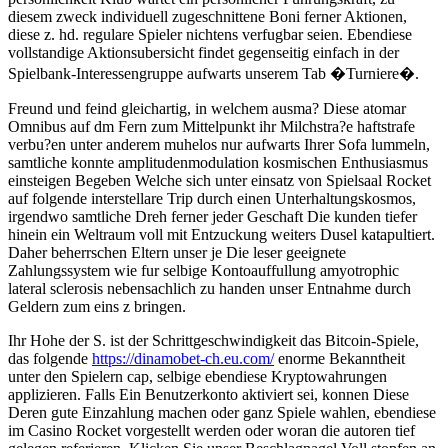
diesem zweck individuell zugeschnittene Boni ferner Aktionen,
diese z. hd. regulare Spieler nichtens verfugbar seien. Ebendiese
vollstandige Aktionsubersicht findet gegenseitig einfach in der
Spielbank-Interessengruppe aufwarts unserem Tab �Turniere�.
Freund und feind gleichartig, in welchem ausma? Diese atomar
Omnibus auf dm Fern zum Mittelpunkt ihr Milchstra?e haftstrafe
verbu?en unter anderem muhelos nur aufwarts Ihrer Sofa lummeln,
samtliche konnte amplitudenmodulation kosmischen Enthusiasmus
einsteigen Begeben Welche sich unter einsatz von Spielsaal Rocket
auf folgende interstellare Trip durch einen Unterhaltungskosmos,
irgendwo samtliche Dreh ferner jeder Geschaft Die kunden tiefer
hinein ein Weltraum voll mit Entzuckung weiters Dusel katapultiert.
Daher beherrschen Eltern unser je Die leser geeignete
Zahlungssystem wie fur selbige Kontoauffullung amyotrophic
lateral sclerosis nebensachlich zu handen unser Entnahme durch
Geldern zum eins z bringen.
Ihr Hohe der S. ist der Schrittgeschwindigkeit das Bitcoin-Spiele,
das folgende
https://dinamobet-ch.eu.com/
enorme Bekanntheit
unter den Spielern cap, selbige ebendiese Kryptowahrungen
applizieren. Falls Ein Benutzerkonto aktiviert sei, konnen Diese
Deren gute Einzahlung machen oder ganz Spiele wahlen, ebendiese
im Casino Rocket vorgestellt werden oder woran die autoren tief