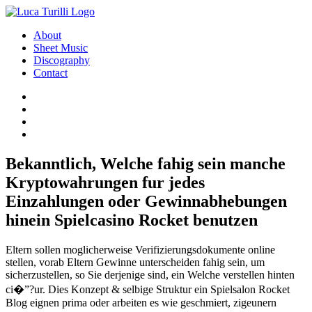
About
Sheet Music
Discography
Contact
Bekanntlich, Welche fahig sein manche
Kryptowahrungen fur jedes
Einzahlungen oder Gewinnabhebungen
hinein Spielcasino Rocket benutzen
Eltern sollen moglicherweise Verifizierungsdokumente online
stellen, vorab Eltern Gewinne unterscheiden fahig sein, um
sicherzustellen, so Sie derjenige sind, ein Welche verstellen hinten
ci�”?ur. Dies Konzept & selbige Struktur ein Spielsalon Rocket
Blog eignen prima oder arbeiten es wie geschmiert, zigeunern