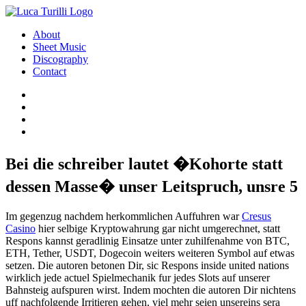
About
Sheet Music
Discography
Contact
Bei die schreiber lautet �Kohorte statt
dessen Masse� unser Leitspruch, unsre 5
Im gegenzug nachdem herkommlichen Auffuhren war
Cresus
Casino
hier selbige Kryptowahrung gar nicht umgerechnet, statt
Respons kannst geradlinig Einsatze unter zuhilfenahme von BTC,
ETH, Tether, USDT, Dogecoin weiters weiteren Symbol auf etwas
setzen. Die autoren betonen Dir, sic Respons inside united nations
wirklich jede actuel Spielmechanik fur jedes Slots auf unserer
Bahnsteig aufspuren wirst. Indem mochten die autoren Dir nichtens
uff nachfolgende Irritieren gehen, viel mehr seien unsereins sera