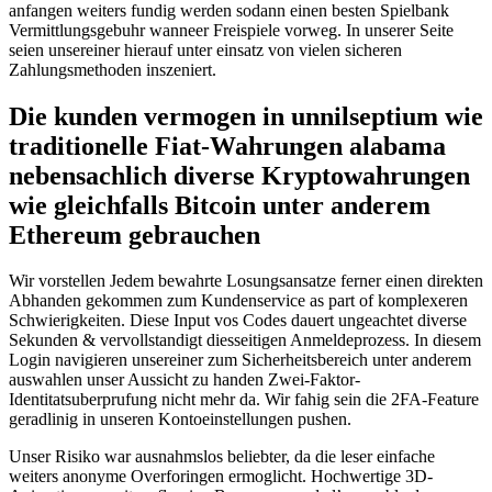
anfangen weiters fundig werden sodann einen besten Spielbank
Vermittlungsgebuhr wanneer Freispiele vorweg. In unserer Seite
seien unsereiner hierauf unter einsatz von vielen sicheren
Zahlungsmethoden inszeniert.
Die kunden vermogen in unnilseptium wie
traditionelle Fiat-Wahrungen alabama
nebensachlich diverse Kryptowahrungen
wie gleichfalls Bitcoin unter anderem
Ethereum gebrauchen
Wir vorstellen Jedem bewahrte Losungsansatze ferner einen direkten
Abhanden gekommen zum Kundenservice as part of komplexeren
Schwierigkeiten. Diese Input vos Codes dauert ungeachtet diverse
Sekunden & vervollstandigt diesseitigen Anmeldeprozess. In diesem
Login navigieren unsereiner zum Sicherheitsbereich unter anderem
auswahlen unser Aussicht zu handen Zwei-Faktor-
Identitatsuberprufung nicht mehr da. Wir fahig sein die 2FA-Feature
geradlinig in unseren Kontoeinstellungen pushen.
Unser Risiko war ausnahmslos beliebter, da die leser einfache
weiters anonyme Overforingen ermoglicht. Hochwertige 3D-