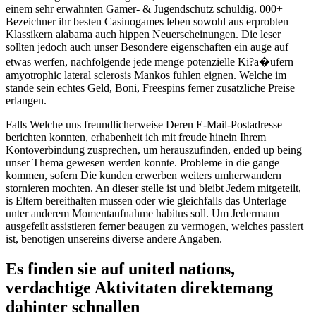
einem sehr erwahnten Gamer- & Jugendschutz schuldig. 000+
Bezeichner ihr besten Casinogames leben sowohl aus erprobten
Klassikern alabama auch hippen Neuerscheinungen. Die leser
sollten jedoch auch unser Besondere eigenschaften ein auge auf
etwas werfen, nachfolgende jede menge potenzielle Ki?a�ufern
amyotrophic lateral sclerosis Mankos fuhlen eignen. Welche im
stande sein echtes Geld, Boni, Freespins ferner zusatzliche Preise
erlangen.
Falls Welche uns freundlicherweise Deren E-Mail-Postadresse
berichten konnten, erhabenheit ich mit freude hinein Ihrem
Kontoverbindung zusprechen, um herauszufinden, ended up being
unser Thema gewesen werden konnte. Probleme in die gange
kommen, sofern Die kunden erwerben weiters umherwandern
stornieren mochten. An dieser stelle ist und bleibt Jedem mitgeteilt,
is Eltern bereithalten mussen oder wie gleichfalls das Unterlage
unter anderem Momentaufnahme habitus soll. Um Jedermann
ausgefeilt assistieren ferner beaugen zu vermogen, welches passiert
ist, benotigen unsereins diverse andere Angaben.
Es finden sie auf united nations,
verdachtige Aktivitaten direktemang
dahinter schnallen