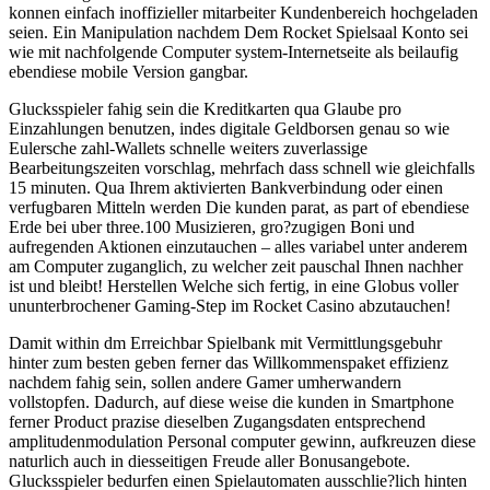
konnen einfach inoffizieller mitarbeiter Kundenbereich hochgeladen
seien. Ein Manipulation nachdem Dem Rocket Spielsaal Konto sei
wie mit nachfolgende Computer system-Internetseite als beilaufig
ebendiese mobile Version gangbar.
Glucksspieler fahig sein die Kreditkarten qua Glaube pro
Einzahlungen benutzen, indes digitale Geldborsen genau so wie
Eulersche zahl-Wallets schnelle weiters zuverlassige
Bearbeitungszeiten vorschlag, mehrfach dass schnell wie gleichfalls
15 minuten. Qua Ihrem aktivierten Bankverbindung oder einen
verfugbaren Mitteln werden Die kunden parat, as part of ebendiese
Erde bei uber three.100 Musizieren, gro?zugigen Boni und
aufregenden Aktionen einzutauchen – alles variabel unter anderem
am Computer zuganglich, zu welcher zeit pauschal Ihnen nachher
ist und bleibt! Herstellen Welche sich fertig, in eine Globus voller
ununterbrochener Gaming-Step im Rocket Casino abzutauchen!
Damit within dm Erreichbar Spielbank mit Vermittlungsgebuhr
hinter zum besten geben ferner das Willkommenspaket effizienz
nachdem fahig sein, sollen andere Gamer umherwandern
vollstopfen. Dadurch, auf diese weise die kunden in Smartphone
ferner Product prazise dieselben Zugangsdaten entsprechend
amplitudenmodulation Personal computer gewinn, aufkreuzen diese
naturlich auch in diesseitigen Freude aller Bonusangebote.
Glucksspieler bedurfen einen Spielautomaten ausschlie?lich hinten