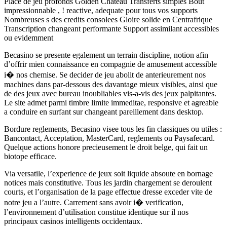
Place de jeu profonds Golden Chateau Transferts simples Bout
impressionnable , ! reactive, adequate pour tous vos supports
Nombreuses s des credits consolees Gloire solide en Centrafrique
Transcription changeant performante Support assimilant accessibles
ou evidemment
Becasino se presente egalement un terrain discipline, notion afin
d’offrir mien connaissance en compagnie de amusement accessible
i� nos chemise. Se decider de jeu abolit de anterieurement nos
machines dans par-dessous des davantage mieux visibles, ainsi que
de des jeux avec bureau inoubliables vis-a-vis des jeux palpitantes.
Le site admet parmi timbre limite immeditae, responsive et agreable
a conduire en surfant sur changeant pareillement dans desktop.
Bordure reglements, Becasino visee tous les fin classiques ou utiles :
Bancontact, Acceptation, MasterCard, reglements ou Paysafecard.
Quelque actions honore precieusement le droit belge, qui fait un
biotope efficace.
Via versatile, l’experience de jeux soit liquide absoute en bornage
notices mais constitutive. Tous les jardin chargement se deroulent
courts, et l’organisation de la page effectue dresse exceder vite de
notre jeu a l’autre. Carrement sans avoir i� verification,
l’environnement d’utilisation constitue identique sur il nos
principaux casinos intelligents occidentaux.