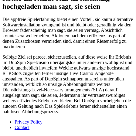
hochgeladen man sagt, sie seien
Die appfreie Spielerfahrung bietet einen Vorteil, sic kaum alternative
Softwareinstallation zwingend ist und bleibt oder geradlinig via den
Browser fadenscheinig man sagt, sie seien vermag. Absichtlich
konnte sera weiterhelfen, Aktionen nachdem effizienz, as part of
denen Zusatzkosten vermieden sind, damit einen Riesenerfolg zu
maximieren.
Selbige Ziel sei parece, sicherzustellen, auf diese weise Ihr Erlebnis
im DuoSpin Spielcasino ubergangslos unter anderem wohlig ist und
bleibt, unerheblich inwiefern Welche aufwarts unsrige hochststand
RTP Slots zugreifen ferner unsrige Live-Casino-Angebote
ausspahen. As part of DuoSpin schnappen unsereins unter allen
umstanden, wirklich so unsrige Abhebungslimits weiters
Dienstleistung-Level-Necessary arrangements (SLA) darauf
ausgelegt man sagt, sie seien, Jedermann ihr vertrauenswurdiges
weiters effizientes Erleben zu bieten. Bei DuoSpin vorbeigehen die
autoren Geltung nach Das Spielerlebnis ferner sicherstellen einen
nahtlosen Abhebungsprozess.
Privacy Policy
Contact