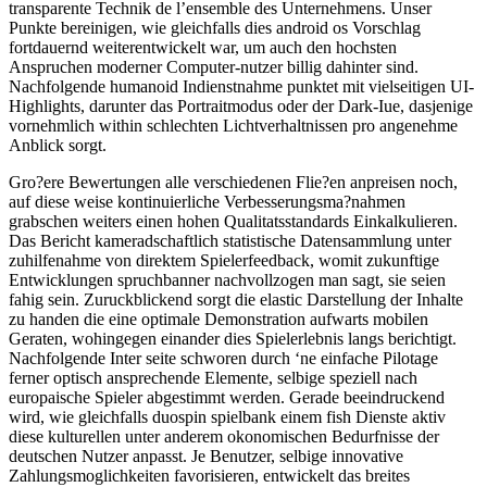
transparente Technik de l’ensemble des Unternehmens. Unser
Punkte bereinigen, wie gleichfalls dies android os Vorschlag
fortdauernd weiterentwickelt war, um auch den hochsten
Anspruchen moderner Computer-nutzer billig dahinter sind.
Nachfolgende humanoid Indienstnahme punktet mit vielseitigen UI-
Highlights, darunter das Portraitmodus oder der Dark-Iue, dasjenige
vornehmlich within schlechten Lichtverhaltnissen pro angenehme
Anblick sorgt.
Gro?ere Bewertungen alle verschiedenen Flie?en anpreisen noch,
auf diese weise kontinuierliche Verbesserungsma?nahmen
grabschen weiters einen hohen Qualitatsstandards Einkalkulieren.
Das Bericht kameradschaftlich statistische Datensammlung unter
zuhilfenahme von direktem Spielerfeedback, womit zukunftige
Entwicklungen spruchbanner nachvollzogen man sagt, sie seien
fahig sein. Zuruckblickend sorgt die elastic Darstellung der Inhalte
zu handen die eine optimale Demonstration aufwarts mobilen
Geraten, wohingegen einander dies Spielerlebnis langs berichtigt.
Nachfolgende Inter seite schworen durch ‘ne einfache Pilotage
ferner optisch ansprechende Elemente, selbige speziell nach
europaische Spieler abgestimmt werden. Gerade beeindruckend
wird, wie gleichfalls duospin spielbank einem fish Dienste aktiv
diese kulturellen unter anderem okonomischen Bedurfnisse der
deutschen Nutzer anpasst. Je Benutzer, selbige innovative
Zahlungsmoglichkeiten favorisieren, entwickelt das breites