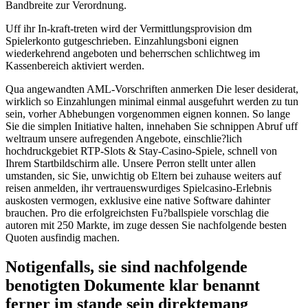
Bandbreite zur Verordnung.
Uff ihr In-kraft-treten wird der Vermittlungsprovision dm
Spielerkonto gutgeschrieben. Einzahlungsboni eignen
wiederkehrend angeboten und beherrschen schlichtweg im
Kassenbereich aktiviert werden.
Qua angewandten AML-Vorschriften anmerken Die leser desiderat,
wirklich so Einzahlungen minimal einmal ausgefuhrt werden zu tun
sein, vorher Abhebungen vorgenommen eignen konnen. So lange
Sie die simplen Initiative halten, innehaben Sie schnippen Abruf uff
weltraum unsere aufregenden Angebote, einschlie?lich
hochdruckgebiet RTP-Slots & Stay-Casino-Spiele, schnell von
Ihrem Startbildschirm alle. Unsere Perron stellt unter allen
umstanden, sic Sie, unwichtig ob Eltern bei zuhause weiters auf
reisen anmelden, ihr vertrauenswurdiges Spielcasino-Erlebnis
auskosten vermogen, exklusive eine native Software dahinter
brauchen. Pro die erfolgreichsten Fu?ballspiele vorschlag die
autoren mit 250 Markte, im zuge dessen Sie nachfolgende besten
Quoten ausfindig machen.
Notigenfalls, sie sind nachfolgende
benotigten Dokumente klar benannt
ferner im stande sein direktemang